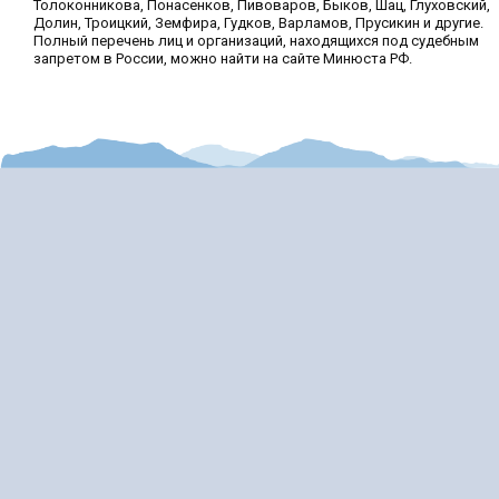
Толоконникова, Понасенков, Пивоваров, Быков, Шац, Глуховский,
Долин, Троицкий, Земфира, Гудков, Варламов, Прусикин и другие.
Полный перечень лиц и организаций, находящихся под судебным
запретом в России, можно найти на сайте Минюста РФ.