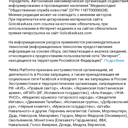
Учредитель: Автономная некоммерческая организация содействи
информированию и просвещению населения "Медиахолдинг
"Общественная служба новостей" (ОГРН 1187700006328).
Мнение редакции может не совпадать с мнением авторов.
При перепечатке или цитировании материалов сайта
Goloskavkaza.com ссылка на источник обязательна, при
использовании в Интернет-изданиях и на сайтах обязательна
прямая гиперссылка на сайт Goloskavkaza.com.
На информационном ресурсе применяются рекомендательные
технологии (информационные технологии предоставления
информации на основе сбора, систематизации и анализа сведений,
относящихся к предпочтениям пользователей сети "Интернет",
находящихся на территории Российской Федерации)".
Подробнее
.
*Meta Platforms признана экстремистской организацией, её
деятельность в России запрещена, а также принадлежащие ей
социальные сети Facebook и Instagram так же запрещены в России.
Экстремистские и террористические организации, запрещенные в
РФ: «АУЕ», «Правый сектор», «Азов», «Украинская повстанческая
армия», «ИГИЛ» (ИГ, Исламское государство), «Аль-Каида», «УНА-
УНСО», «Меджлис крымско-татарского народа», «Свидетели
Иеговы», «Движение Талибан», «Исламская группа», «Добровольчи
рух», «Чёрный комитет», «Мужское государство», «Штабы
Навального» и другие. Перечень иноагентов: Галкин, Моргенштерн,
Дудь, Невзоров, Макаревич, Гордон, Мирон Фёдоров (Оксимирон),
Смольянинов, Монеточка (Елизавета Гардымова), ФБК,
Навальный, Голос Америки, Дождь, Медуза, Верзилов,