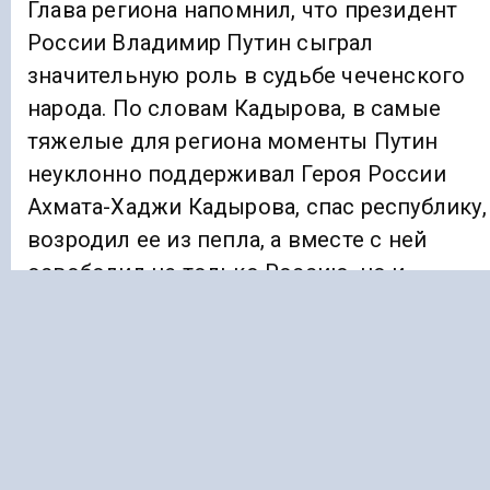
Глава региона напомнил, что президент
России Владимир Путин сыграл
значительную роль в судьбе чеченского
народа. По словам Кадырова, в самые
тяжелые для региона моменты Путин
неуклонно поддерживал Героя России
Ахмата-Хаджи Кадырова, спас республику,
возродил ее из пепла, а вместе с ней
освободил не только Россию, но и
большую часть Европы от
террористического насилия и бандитизма.
Нынешний чеченский лидер Рамзан
Кадыров заявил, что Владимир Путин
предоставил чеченскому народу право на