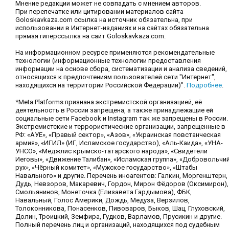
Мнение редакции может не совпадать с мнением авторов.
При перепечатке или цитировании материалов сайта
Goloskavkaza.com ссылка на источник обязательна, при
использовании в Интернет-изданиях и на сайтах обязательна
прямая гиперссылка на сайт Goloskavkaza.com.
На информационном ресурсе применяются рекомендательные
технологии (информационные технологии предоставления
информации на основе сбора, систематизации и анализа сведений,
относящихся к предпочтениям пользователей сети "Интернет",
находящихся на территории Российской Федерации)".
Подробнее
.
*Meta Platforms признана экстремистской организацией, её
деятельность в России запрещена, а также принадлежащие ей
социальные сети Facebook и Instagram так же запрещены в России.
Экстремистские и террористические организации, запрещенные в
РФ: «АУЕ», «Правый сектор», «Азов», «Украинская повстанческая
армия», «ИГИЛ» (ИГ, Исламское государство), «Аль-Каида», «УНА-
УНСО», «Меджлис крымско-татарского народа», «Свидетели
Иеговы», «Движение Талибан», «Исламская группа», «Добровольчи
рух», «Чёрный комитет», «Мужское государство», «Штабы
Навального» и другие. Перечень иноагентов: Галкин, Моргенштерн,
Дудь, Невзоров, Макаревич, Гордон, Мирон Фёдоров (Оксимирон),
Смольянинов, Монеточка (Елизавета Гардымова), ФБК,
Навальный, Голос Америки, Дождь, Медуза, Верзилов,
Толоконникова, Понасенков, Пивоваров, Быков, Шац, Глуховский,
Долин, Троицкий, Земфира, Гудков, Варламов, Прусикин и другие.
Полный перечень лиц и организаций, находящихся под судебным