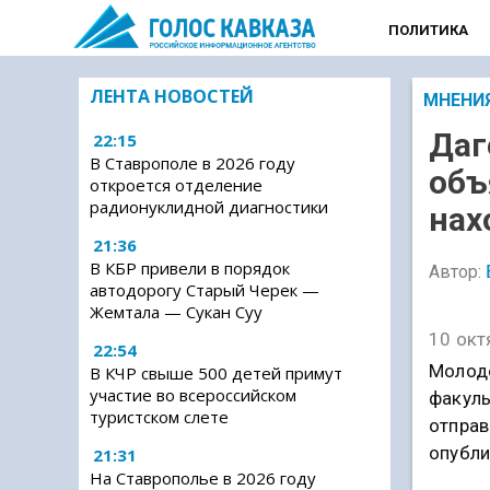
ПОЛИТИКА
ЛЕНТА НОВОСТЕЙ
МНЕНИ
Даг
22:15
В Ставрополе в 2026 году
объ
откроется отделение
радионуклидной диагностики
нах
21:36
В КБР привели в порядок
Автор:
автодорогу Старый Черек —
Жемтала — Сукан Суу
10 окт
22:54
Молодо
В КЧР свыше 500 детей примут
участие во всероссийском
факуль
туристском слете
отправ
опубли
21:31
На Ставрополье в 2026 году