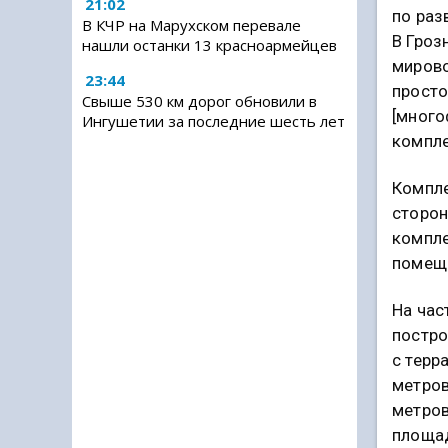
21:02
по раз
В КЧР на Марухском перевале
В Гроз
нашли останки 13 красноармейцев
мирово
23:44
просто
Свыше 530 км дорог обновили в
[мног
Ингушетии за последние шесть лет
компле
Компле
сторон
компле
помеще
На час
постро
с терр
метров
метров
площад