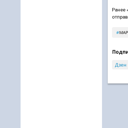
Ранее 
отправ
МАР
Подпи
Дзен