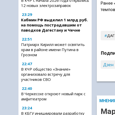
В КЧР с начала 2026 года открылись
Ранее 
12 новых электрозаправок
темпов
23:29
Кабмин РФ выделил 1 млрд руб.
на помощь пострадавшим от
паводков Дагестану и Чечне
ДАГ
22:51
Патриарх Кирилл может освятить
храм в районе имени Путина в
Подпи
Грозном
22:47
Дзен
В КЧР общество «Знание»
организовало встречу для
участников СВО
22:40
В Черкесске откроют новый парк с
амфитеатром
МНЕНИ
23:24
Мар
В КБГУ инициировали разработку