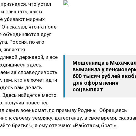
 признался, что устал
 и слышать, как в
е убивают мирных
 Он сказал, что на поле
е объединяются друг
уга. Россия, по его
, является
дливой державой, и все
Мошенница в Махачка
ходящиеся здесь,
выманила у пенсионер
аем за справедливость.
600 тысяч рублей яко
, тем, кто не хочет идти
для оформления
здесь вам делать
соцвыплат
. Здесь найдется место
о, получив повестку,
л сам в военкомат, по призыву Родины. Обращаясь
но к своему земляку, дагестанцу, в свое время, сказа
айте братья!», я ему отвечаю: «Работаем, брат!».