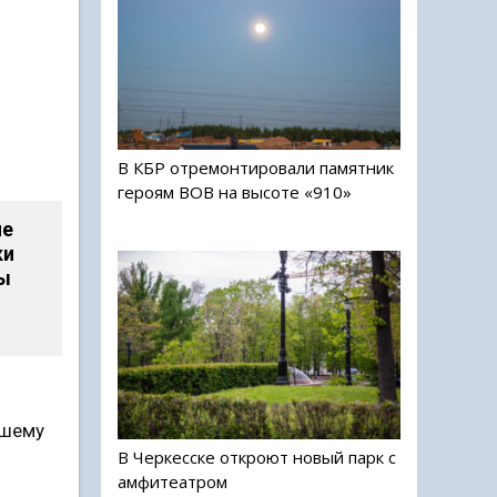
В КБР отремонтировали памятник
героям ВОВ на высоте «910»
ле
ки
бы
вшему
В Черкесске откроют новый парк с
амфитеатром