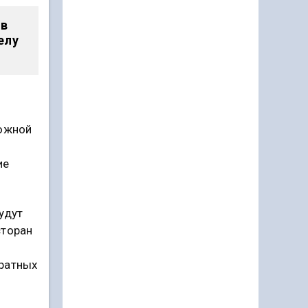
 в
елу
 южной
ие
удут
сторан
дратных