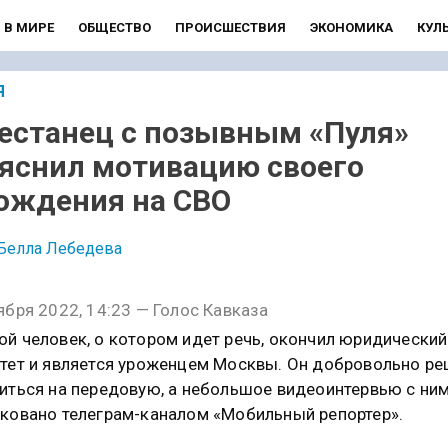
В МИРЕ
ОБЩЕСТВО
ПРОИСШЕСТВИЯ
ЭКОНОМИКА
КУЛ
Я
естанец с позывным «Пуля»
яснил мотивацию своего
ождения на СВО
Белла Лебедева
ября 2022, 14:23 — Голос Кавказа
й человек, о котором идет речь, окончил юридический
тет и является уроженцем Москвы. Он добровольно р
иться на передовую, а небольшое видеоинтервью с ни
ковано телеграм-каналом «Мобильный репортер».