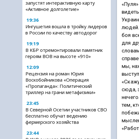
запустят интерактивную карту
«Пуля»
«Активное долголетие»
видеть
Украин
19:36
Ингушетия вошла в тройку лидеров
людей.
в России по качеству автодорог
боя вс
для др
19:19
В КБР отремонтировали памятник
словам
героям ВОВ на высоте «910»
справе
мы, на
12:09
Рецензия на роман Юрия
выступ
Воскобойникова «Операция
«Скажу
«Пропаганда»: Политический
сюда, 
триллер на грани метафизики»
нечего
23:45
тем, кт
В Северной Осетии участников СВО
побежа
бесплатно обучат ведению
мыслен
фермерского хозяйства
«Работ
23:44