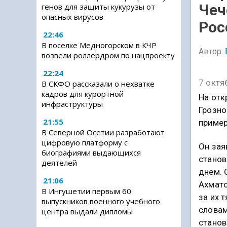
Чеч
генов для защиты кукурузы от
опасных вирусов
Рос
22:46
В поселке Медногорском в КЧР
Автор:
возвели роллердром по нацпроекту
22:24
7 октя
В СКФО рассказали о нехватке
кадров для курортной
На отк
инфраструктуры
Грозно
21:55
пример
В Северной Осетии разработают
цифровую платформу с
Он зая
биографиями выдающихся
станов
деятелей
днем. 
21:06
Ахмато
В Ингушетии первым 60
за их 
выпускников военного учебного
словам
центра выдали дипломы
стано