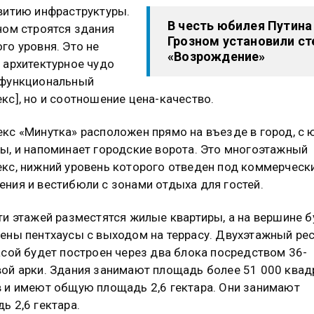
витию инфраструктуры.
В честь юбилея Путина
ном строятся здания
Грозном установили ст
го уровня. Это не
«Возрождение»
 архитектурное чудо
офункциональный
кс], но и соотношение цена-качество.
кс «Минутка» расположен прямо на въезде в город, с
ы, и напоминает городские ворота. Это многоэтажный
кс, нижний уровень которого отведен под коммерческ
ния и вестибюли с зонами отдыха для гостей.
ти этажей разместятся жилые квартиры, а на вершине б
ены пентхаусы с выходом на террасу. Двухэтажный ре
асой будет построен через два блока посредством 36-
ой арки. Здания занимают площадь более 51 000 ква
 и имеют общую площадь 2,6 гектара. Они занимают
ь 2,6 гектара.