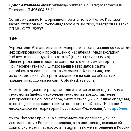
Дополнительные email:
reklama@osnmedia.ru
,
adv@osnmedia.ru
Телефон:
+7 495 004-56-11
Сетевое издание Информационное агентство "Голос Кавказа"
зарегистрировано Роскомнадзором 26.04.2022, реестровая запись
ЭЛ № ФС 77 - 82837
18+
Учредитель: Автономная некоммерческая организация содействи
информированию и просвещению населения "Медиахолдинг
"Общественная служба новостей" (ОГРН 1187700006328).
Мнение редакции может не совпадать с мнением авторов.
При перепечатке или цитировании материалов сайта
Goloskavkaza.com ссылка на источник обязательна, при
использовании в Интернет-изданиях и на сайтах обязательна
прямая гиперссылка на сайт Goloskavkaza.com.
На информационном ресурсе применяются рекомендательные
технологии (информационные технологии предоставления
информации на основе сбора, систематизации и анализа сведений,
относящихся к предпочтениям пользователей сети "Интернет",
находящихся на территории Российской Федерации)".
Подробнее
.
*Meta Platforms признана экстремистской организацией, её
деятельность в России запрещена, а также принадлежащие ей
социальные сети Facebook и Instagram так же запрещены в России.