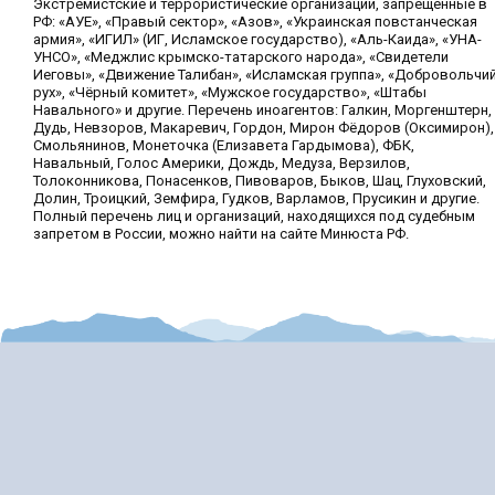
Экстремистские и террористические организации, запрещенные в
РФ: «АУЕ», «Правый сектор», «Азов», «Украинская повстанческая
армия», «ИГИЛ» (ИГ, Исламское государство), «Аль-Каида», «УНА-
УНСО», «Меджлис крымско-татарского народа», «Свидетели
Иеговы», «Движение Талибан», «Исламская группа», «Добровольчи
рух», «Чёрный комитет», «Мужское государство», «Штабы
Навального» и другие. Перечень иноагентов: Галкин, Моргенштерн,
Дудь, Невзоров, Макаревич, Гордон, Мирон Фёдоров (Оксимирон),
Смольянинов, Монеточка (Елизавета Гардымова), ФБК,
Навальный, Голос Америки, Дождь, Медуза, Верзилов,
Толоконникова, Понасенков, Пивоваров, Быков, Шац, Глуховский,
Долин, Троицкий, Земфира, Гудков, Варламов, Прусикин и другие.
Полный перечень лиц и организаций, находящихся под судебным
запретом в России, можно найти на сайте Минюста РФ.