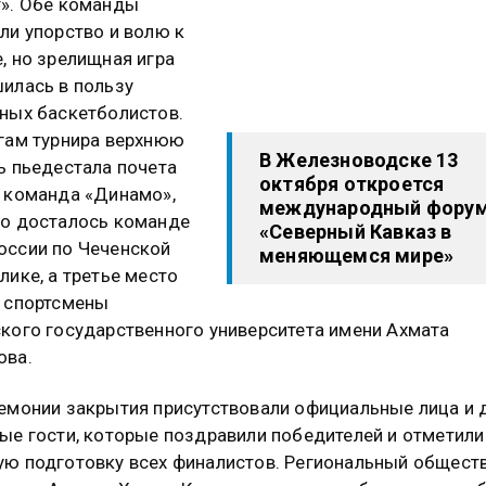
». Обе команды
ли упорство и волю к
, но зрелищная игра
илась в пользу
ных баскетболистов.
гам турнира верхнюю
В Железноводске 13
ь пьедестала почета
октября откроется
 команда «Динамо»,
международный фору
о досталось команде
«Северный Кавказ в
ссии по Чеченской
меняющемся мире»
лике, а третье место
 спортсмены
кого государственного университета имени Ахмата
ова.
емонии закрытия присутствовали официальные лица и 
ые гости, которые поздравили победителей и отметили
ю подготовку всех финалистов. Региональный общест