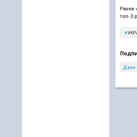
Ранее 
топ-3 
УКР
Подпи
Дзен