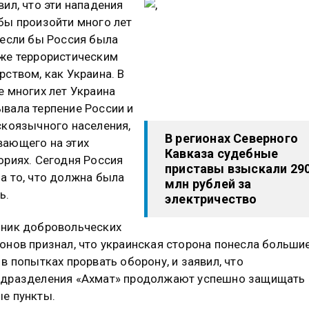
вил, что эти нападения
бы произойти много лет
 если бы Россия была
же террористическим
рством, как Украина. В
е многих лет Украина
вала терпение России и
скоязычного населения,
В регионах Северного
ающего на этих
Кавказа судебные
ориях. Сегодня Россия
приставы взыскали 29
а то, что должна была
млн рублей за
ь.
электричество
ник добровольческих
онов признал, что украинская сторона понесла больши
 в попытках прорвать оборону, и заявил, что
дразделения «Ахмат» продолжают успешно защищать 
е пункты.