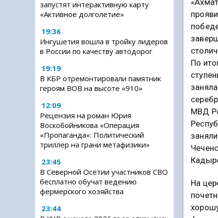
«Ахмат
запустят интерактивную карту
прояви
«Активное долголетие»
победе
19:36
заверш
Ингушетия вошла в тройку лидеров
столич
в России по качеству автодорог
По ито
19:19
ступен
В КБР отремонтировали памятник
заняла
героям ВОВ на высоте «910»
серебр
12:09
МВД Ро
Рецензия на роман Юрия
Респуб
Воскобойникова «Операция
«Пропаганда»: Политический
заняли
триллер на грани метафизики»
Чеченс
Кадыр
23:45
В Северной Осетии участников СВО
бесплатно обучат ведению
На цер
фермерского хозяйства
почетн
хорошу
23:44