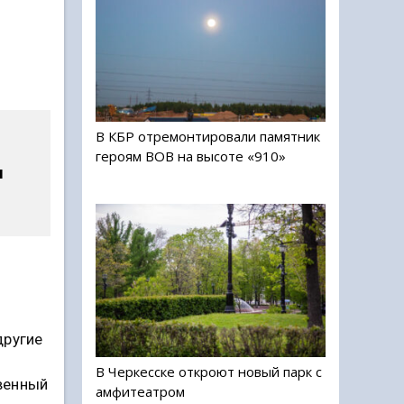
В КБР отремонтировали памятник
героям ВОВ на высоте «910»
м
другие
В Черкесске откроют новый парк с
венный
амфитеатром