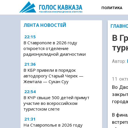
ПОЛИТИКА
ЛЕНТА НОВОСТЕЙ
ГЛАВН
В Г
22:15
В Ставрополе в 2026 году
тур
откроется отделение
радионуклидной диагностики
Автор:
21:36
В КБР привели в порядок
автодорогу Старый Черек —
11 окт
Жемтала — Сукан Суу
Во Дво
22:54
закрыт
В КЧР свыше 500 детей примут
города
участие во всероссийском
туристском слете
В фина
21:31
встрет
На Ставрополье в 2026 году