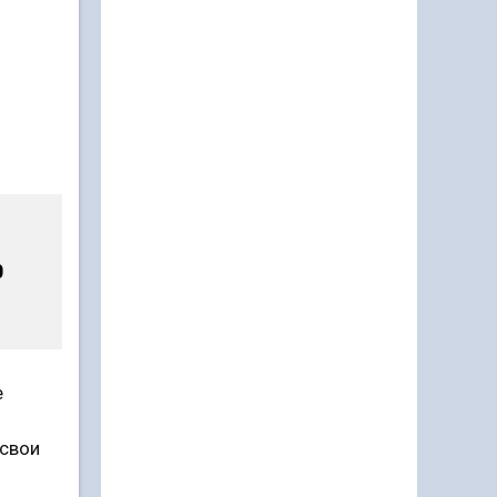
0
е
свои