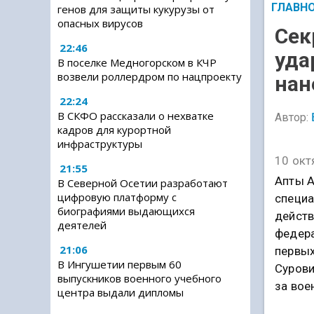
ГЛАВН
генов для защиты кукурузы от
опасных вирусов
Сек
22:46
уда
В поселке Медногорском в КЧР
возвели роллердром по нацпроекту
нан
22:24
В СКФО рассказали о нехватке
Автор:
кадров для курортной
инфраструктуры
10 окт
21:55
Апты А
В Северной Осетии разработают
цифровую платформу с
специа
биографиями выдающихся
действ
деятелей
федера
21:06
первых
В Ингушетии первым 60
Суров
выпускников военного учебного
за вое
центра выдали дипломы