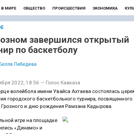
В МИРЕ
ОБЩЕСТВО
ПРОИСШЕСТВИЯ
ЭКОНОМИКА
КУЛ
ОЕ
розном завершился открытый
нир по баскетболу
Белла Лебедева
ября 2022, 18:56 — Голос Кавказа
рце волейбола имени Увайса Ахтаева состоялась цер
ия городского баскетбольного турнира, посвященног
 Грозного и дню рождения Рамзана Кадырова.
льной игре на площадке
ились «Динамо» и