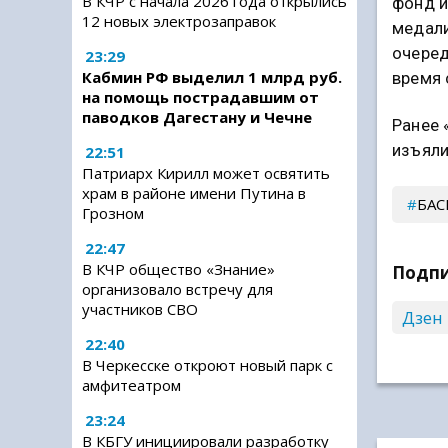
В КЧР с начала 2026 года открылись
фонд и
12 новых электрозаправок
медали
очеред
23:29
Кабмин РФ выделил 1 млрд руб.
время 
на помощь пострадавшим от
паводков Дагестану и Чечне
Ранее 
изъяли
22:51
Патриарх Кирилл может освятить
храм в районе имени Путина в
БАС
Грозном
22:47
В КЧР общество «Знание»
Подпи
организовало встречу для
участников СВО
Дзен
22:40
В Черкесске откроют новый парк с
амфитеатром
23:24
В КБГУ инициировали разработку