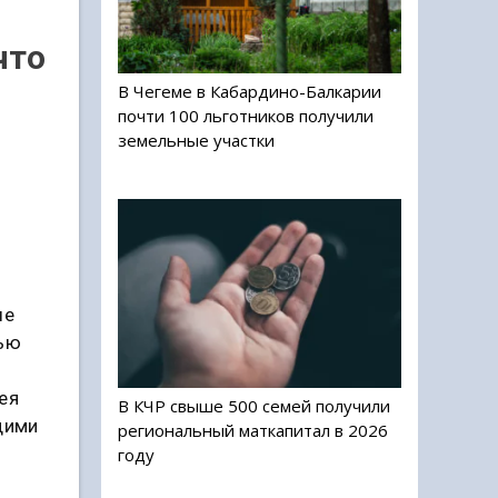
что
В Чегеме в Кабардино-Балкарии
почти 100 льготников получили
земельные участки
ые
вью
ея
В КЧР свыше 500 семей получили
щими
региональный маткапитал в 2026
году