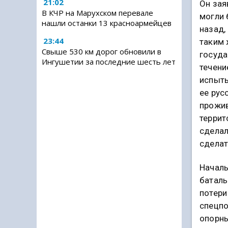
21:02
Он зая
В КЧР на Марухском перевале
могли 
нашли останки 13 красноармейцев
назад,
23:44
таким 
Свыше 530 км дорог обновили в
госуда
Ингушетии за последние шесть лет
течени
испыты
ее рус
прожив
террит
сделал
сделат
Началь
баталь
потери
спецпо
опорны