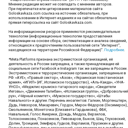
Мнение редакции может не совпадать с мнением авторов.
При перепечатке или цитировании материалов сайта
Goloskavkaza.com ссылка на источник обязательна, при
использовании в Интернет-изданиях и на сайтах обязательна
прямая гиперссылка на сайт Goloskavkaza.com.
На информационном ресурсе применяются рекомендательные
технологии (информационные технологии предоставления
информации на основе сбора, систематизации и анализа сведений,
относящихся к предпочтениям пользователей сети "Интернет",
находящихся на территории Российской Федерации)".
Подробнее
.
*Meta Platforms признана экстремистской организацией, её
деятельность в России запрещена, а также принадлежащие ей
социальные сети Facebook и Instagram так же запрещены в России.
Экстремистские и террористические организации, запрещенные в
РФ: «АУЕ», «Правый сектор», «Азов», «Украинская повстанческая
армия», «ИГИЛ» (ИГ, Исламское государство), «Аль-Каида», «УНА-
УНСО», «Меджлис крымско-татарского народа», «Свидетели
Иеговы», «Движение Талибан», «Исламская группа», «Добровольчи
рух», «Чёрный комитет», «Мужское государство», «Штабы
Навального» и другие. Перечень иноагентов: Галкин, Моргенштерн,
Дудь, Невзоров, Макаревич, Гордон, Мирон Фёдоров (Оксимирон),
Смольянинов, Монеточка (Елизавета Гардымова), ФБК,
Навальный, Голос Америки, Дождь, Медуза, Верзилов,
Толоконникова, Понасенков, Пивоваров, Быков, Шац, Глуховский,
Долин, Троицкий, Земфира, Гудков, Варламов, Прусикин и другие.
Полный перечень лиц и организаций, находящихся под судебным