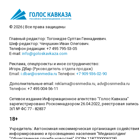
© 2026 | Все права защищены
Главный редактор: Тогонидзе Султан Геннадиевич.
Шеф-редактор: Чечушкин Иван Олегович.
Телефон редакции: +7 495 795-53-05
E-mail:
info@goloskavkaza.com
Реклама, спецпроекты и иное сотрудничество:
Игорь Дбар
(Руководитель отдела продаж)
Email:
i.dbar@osnmedia.ru
Телефон:
+7 909 936-02-90
Дополнительные email:
reklama@osnmedia.ru
,
adv@osnmedia.ru
Телефон:
+7 495 004-56-11
Сетевое издание Информационное агентство "Голос Кавказа"
зарегистрировано Роскомнадзором 26.04.2022, реестровая запись
ЭЛ № ФС 77 - 82837
18+
Учредитель: Автономная некоммерческая организация содействи
информированию и просвещению населения "Медиахолдинг
"Общественная служба новостей" (ОГРН 1187700006328).