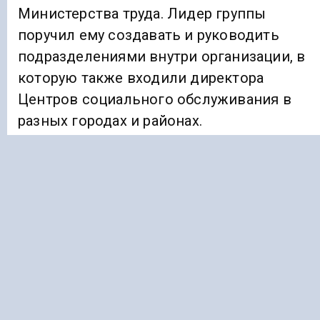
Министерства труда. Лидер группы
поручил ему создавать и руководить
подразделениями внутри организации, в
которую также входили директора
Центров социального обслуживания в
разных городах и районах.
Подтасовав данные, чтобы создать
впечатление, что в штате больше
нуждающихся, чем на самом деле, члены
преступного сообщества похитили из
бюджета более 82 миллионов рублей.
Пресс-служба распространила заявление 
том, что обвиняемые заключили
досудебное соглашение.