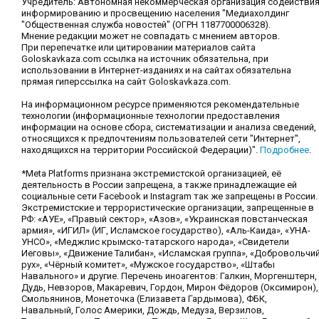
Учредитель: Автономная некоммерческая организация содействи
информированию и просвещению населения "Медиахолдинг
"Общественная служба новостей" (ОГРН 1187700006328).
Мнение редакции может не совпадать с мнением авторов.
При перепечатке или цитировании материалов сайта
Goloskavkaza.com ссылка на источник обязательна, при
использовании в Интернет-изданиях и на сайтах обязательна
прямая гиперссылка на сайт Goloskavkaza.com.
На информационном ресурсе применяются рекомендательные
технологии (информационные технологии предоставления
информации на основе сбора, систематизации и анализа сведений,
относящихся к предпочтениям пользователей сети "Интернет",
находящихся на территории Российской Федерации)".
Подробнее
.
*Meta Platforms признана экстремистской организацией, её
деятельность в России запрещена, а также принадлежащие ей
социальные сети Facebook и Instagram так же запрещены в России.
Экстремистские и террористические организации, запрещенные в
РФ: «АУЕ», «Правый сектор», «Азов», «Украинская повстанческая
армия», «ИГИЛ» (ИГ, Исламское государство), «Аль-Каида», «УНА-
УНСО», «Меджлис крымско-татарского народа», «Свидетели
Иеговы», «Движение Талибан», «Исламская группа», «Добровольчи
рух», «Чёрный комитет», «Мужское государство», «Штабы
Навального» и другие. Перечень иноагентов: Галкин, Моргенштерн,
Дудь, Невзоров, Макаревич, Гордон, Мирон Фёдоров (Оксимирон),
Смольянинов, Монеточка (Елизавета Гардымова), ФБК,
Навальный, Голос Америки, Дождь, Медуза, Верзилов,