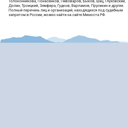
Толоконникова, Понасенков, Пивоваров, Быков, Шац, Глуховский,
Долин, Троицкий, Земфира, Гудков, Варламов, Прусикин и другие.
Полный перечень лиц и организаций, находящихся под судебным
запретом в России, можно найти на сайте Минюста РФ.