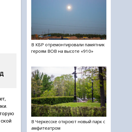
В КБР отремонтировали памятник
героям ВОВ на высоте «910»
ВД
ет,
ки.
оторую
нской
В Черкесске откроют новый парк с
амфитеатром