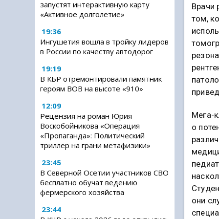
запустят интерактивную карту
Врачи 
«Активное долголетие»
том, к
испол
19:36
Ингушетия вошла в тройку лидеров
томогр
в России по качеству автодорог
резон
рентге
19:19
В КБР отремонтировали памятник
патоло
героям ВОВ на высоте «910»
привед
12:09
Мега-к
Рецензия на роман Юрия
Воскобойникова «Операция
о поте
«Пропаганда»: Политический
различ
триллер на грани метафизики»
медици
23:45
педиат
В Северной Осетии участников СВО
наскол
бесплатно обучат ведению
Студен
фермерского хозяйства
они сл
23:44
специа