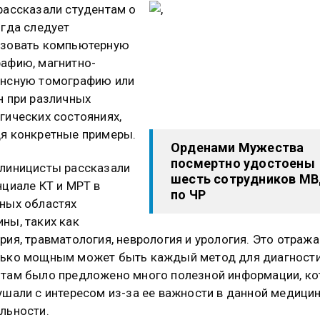
рассказали студентам о
огда следует
ьзовать компьютерную
афию, магнитно-
ансную томографию или
н при различных
гических состояниях,
я конкретные примеры.
Орденами Мужества
посмертно удостоены
линицисты рассказали
шесть сотрудников М
нциале КТ и МРТ в
по ЧР
ных областях
ны, таких как
рия, травматология, неврология и урология. Это отража
ько мощным может быть каждый метод для диагности
там было предложено много полезной информации, к
ушали с интересом из-за ее важности в данной медици
льности.