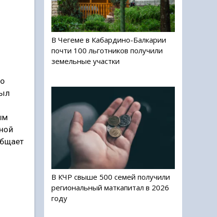
В Чегеме в Кабардино-Балкарии
почти 100 льготников получили
земельные участки
го
был
ым
ной
общает
В КЧР свыше 500 семей получили
региональный маткапитал в 2026
году