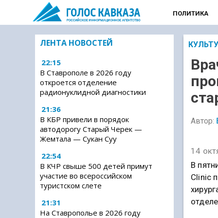
ПОЛИТИКА
ЛЕНТА НОВОСТЕЙ
КУЛЬТ
Вра
22:15
В Ставрополе в 2026 году
про
откроется отделение
радионуклидной диагностики
ста
21:36
В КБР привели в порядок
Автор:
автодорогу Старый Черек —
Жемтала — Сукан Суу
14 окт
22:54
В пятн
В КЧР свыше 500 детей примут
участие во всероссийском
Clinic
туристском слете
хирург
отделе
21:31
На Ставрополье в 2026 году