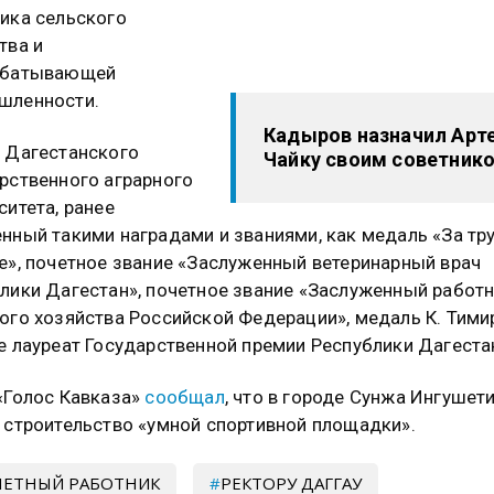
ика сельского
тва и
абатывающей
шленности.
Кадыров назначил Арт
 Дагестанского
Чайку своим советник
рственного аграрного
ситета, ранее
нный такими наградами и званиями, как медаль «За тр
е», почетное звание «Заслуженный ветеринарный врач
лики Дагестан», почетное звание «Заслуженный работ
ого хозяйства Российской Федерации», медаль К. Тими
е лауреат Государственной премии Республики Дагеста
«Голос Кавказа»
сообщал
, что в городе Сунжа Ингушет
 строительство «умной спортивной площадки».
ЧЕТНЫЙ РАБОТНИК
РЕКТОРУ ДАГГАУ