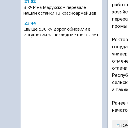
21:02
работн
В КЧР на Марухском перевале
хозяйс
нашли останки 13 красноармейцев
перер
23:44
промы
Свыше 530 км дорог обновили в
Ингушетии за последние шесть лет
Ректор
госуда
универ
отмече
отличи
Респуб
сельск
а такж
Ранее 
начато
ПО