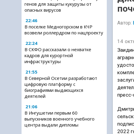
генов для защиты кукурузы от
поч
опасных вирусов
22:46
Автор:
В поселке Медногорском в КЧР
возвели роллердром по нацпроекту
14 окт
22:24
В СКФО рассказали о нехватке
Заидин
кадров для курортной
аграрн
инфраструктуры
удосто
21:55
компле
В Северной Осетии разработают
заслуг
цифровую платформу с
деятел
биографиями выдающихся
пресс-
деятелей
21:06
Дмитри
В Ингушетии первым 60
сельск
выпускников военного учебного
подпис
центра выдали дипломы
2022 г