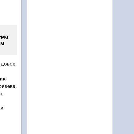
ема
ом
удовое
ник
рязева,
н.
ии