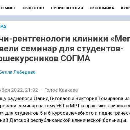
В МИРЕ
ОБЩЕСТВО
ПРОИСШЕСТВИЯ
ЭКОНОМИКА
КУЛ
УРА
чи-рентгенологи клиники «Ме
вели семинар для студентов-
ршекурсников СОГМА
Белла Лебедева
ября 2022, 21:32 — Голос Кавказа
ицу радиологи Давид Гиголаев и Виктория Темираева и
 провели семинар на тему «КТ и МРТ в практике клиничес
а» для студентов 5 и 6 курсов лечебного и педиатричес
ний Детской республиканской клинической больницы.