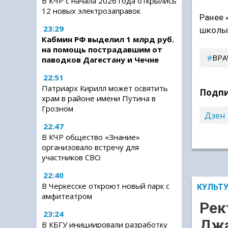
В КЧР с начала 2026 года открылись
12 новых электрозаправок
Ранее 
23:29
школы 
Кабмин РФ выделил 1 млрд руб.
на помощь пострадавшим от
ВРА
паводков Дагестану и Чечне
22:51
Патриарх Кирилл может освятить
Подпи
храм в районе имени Путина в
Грозном
Дзен
22:47
В КЧР общество «Знание»
организовало встречу для
участников СВО
22:40
В Черкесске откроют новый парк с
КУЛЬТ
амфитеатром
Рек
23:24
Джа
В КБГУ инициировали разработку