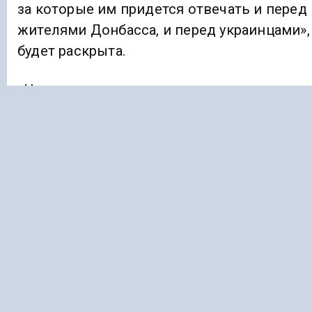
за которые им придется отвечать и перед
жителями Донбасса, и перед украинцами»,
будет раскрыта.
«Непонятно, как украинцы, народ с
глубокой историей и самобытной
культурой, так быстро прельстились
западными ценностями — идеями
гендерного многообразия и агрессивного
атеизма? Очнитесь, украинцы! Вы для
Европы всего лишь мясо», — написал в
своём Телеграм-канале Рамзан Кадыров.
Судя по некоторым комментариям,
похоже, что этот Telegram-канал читают и