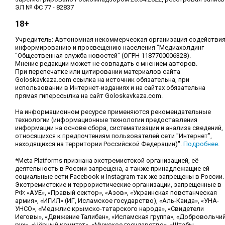
ЭЛ № ФС 77 - 82837
18+
Учредитель: Автономная некоммерческая организация содействи
информированию и просвещению населения "Медиахолдинг
"Общественная служба новостей" (ОГРН 1187700006328).
Мнение редакции может не совпадать с мнением авторов.
При перепечатке или цитировании материалов сайта
Goloskavkaza.com ссылка на источник обязательна, при
использовании в Интернет-изданиях и на сайтах обязательна
прямая гиперссылка на сайт Goloskavkaza.com.
На информационном ресурсе применяются рекомендательные
технологии (информационные технологии предоставления
информации на основе сбора, систематизации и анализа сведений,
относящихся к предпочтениям пользователей сети "Интернет",
находящихся на территории Российской Федерации)".
Подробнее
.
*Meta Platforms признана экстремистской организацией, её
деятельность в России запрещена, а также принадлежащие ей
социальные сети Facebook и Instagram так же запрещены в России.
Экстремистские и террористические организации, запрещенные в
РФ: «АУЕ», «Правый сектор», «Азов», «Украинская повстанческая
армия», «ИГИЛ» (ИГ, Исламское государство), «Аль-Каида», «УНА-
УНСО», «Меджлис крымско-татарского народа», «Свидетели
Иеговы», «Движение Талибан», «Исламская группа», «Добровольчи
рух», «Чёрный комитет», «Мужское государство», «Штабы