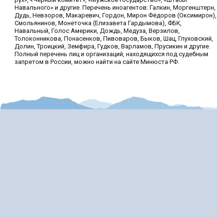
Навального» и другие. Перечень иноагентов: Галкин, Моргенштерн,
Дудь, Невзоров, Макаревич, Гордон, Мирон Фёдоров (Оксимирон),
Смольянинов, Монеточка (Елизавета Гардымова), ФБК,
Навальный, Голос Америки, Дождь, Медуза, Верзилов,
Толоконникова, Понасенков, Пивоваров, Быков, Шац, Глуховский,
Долин, Троицкий, Земфира, Гудков, Варламов, Прусикин и другие.
Полный перечень лиц и организаций, находящихся под судебным
запретом в России, можно найти на сайте Минюста РФ.