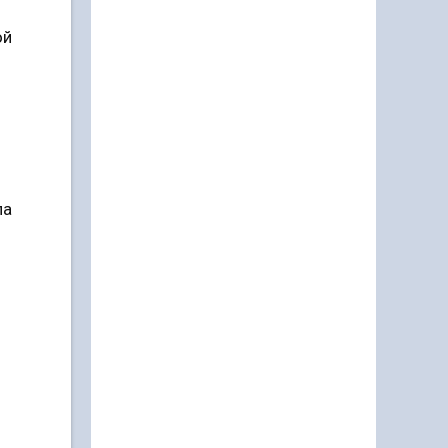
ой
ла