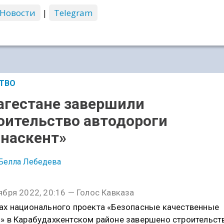
 Новости
|
Telegram
ТВО
агестане завершили
оительство автодороги
наскент»
Белла Лебедева
ября 2022, 20:16 — Голос Кавказа
ах национального проекта «Безопасные качественные
» в Карабудахкентском районе завершено строительст