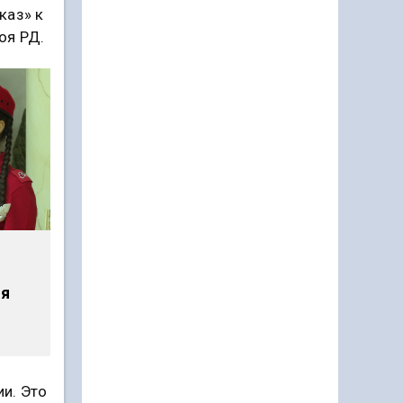
каз» к
оя РД.
мя
ии. Это