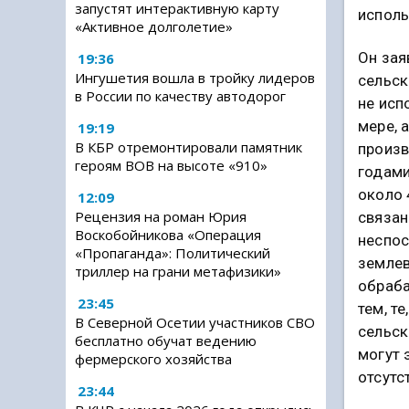
запустят интерактивную карту
исполь
«Активное долголетие»
Он зая
19:36
Ингушетия вошла в тройку лидеров
сельск
в России по качеству автодорог
не исп
мере, 
19:19
В КБР отремонтировали памятник
произв
героям ВОВ на высоте «910»
годами
около 
12:09
Рецензия на роман Юрия
связан
Воскобойникова «Операция
неспо
«Пропаганда»: Политический
земле
триллер на грани метафизики»
обраб
23:45
тем, т
В Северной Осетии участников СВО
сельск
бесплатно обучат ведению
могут 
фермерского хозяйства
отсутс
23:44