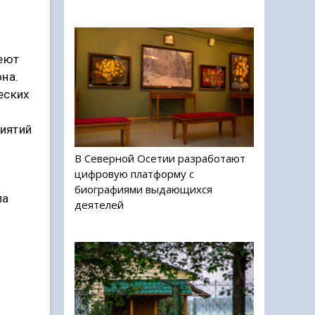
меют
на.
еских
иятий
В Северной Осетии разработают
цифровую платформу с
биографиями выдающихся
ла
деятелей