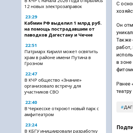
В КЧР с начала 2026 года открылись
С осно
12 новых электрозаправок
хозяйс
23:29
Кабмин РФ выделил 1 млрд руб.
Он отм
на помощь пострадавшим от
уникал
паводков Дагестану и Чечне
Также 
22:51
работ,
Патриарх Кирилл может освятить
исполь
храм в районе имени Путина в
в зоне
Грозном
фитоме
22:47
В КЧР общество «Знание»
Ранее 
организовало встречу для
театру
участников СВО
22:40
ДАГ
В Черкесске откроют новый парк с
амфитеатром
23:24
Подпи
В КБГУ инициировали разработку