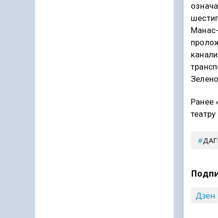
означа
шестип
Манас-
пролож
канали
трансп
Зелено
Ранее 
театру
ДАГ
Подпи
Дзен