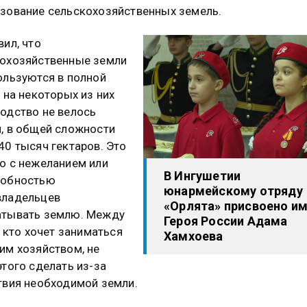
зование сельскохозяйственных земель.
вил, что
охозяйственные земли
ользуются в полной
а на некоторых из них
одство не велось
, в общей сложности
40 тысяч гектаров. Это
о с нежеланием или
В Ингушетии
собностью
юнармейскому отряду
владельцев
«Орлята» присвоено и
атывать землю. Между
Героя России Адама
е, кто хочет заниматься
Хамхоева
им хозяйством, не
этого сделать из-за
твия необходимой земли.