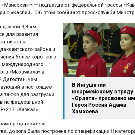
 «Манаскент» — подъезда от федеральной трассы «Кав
рию «Каспий». Об этом сообщает пресс-служба Минстр
 длиной 3,8 км
ся для развития
ежной зоны
дахкентского района и
чения более короткого
з международного
рта «Махачкала» в
 Дагестан, чем
В Ингушетии
твующий в настоящее
юнармейскому отряду
 а также для разгрузки
«Орлята» присвоено и
в на федеральной
Героя России Адама
 Р-217 «Кавказ».
Хамхоева
вам представителя
тва, дорога была построена по спецификации II категор