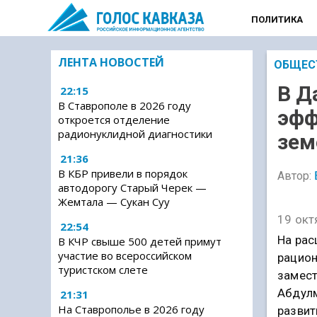
ПОЛИТИКА
ЛЕНТА НОВОСТЕЙ
ОБЩЕС
В Д
22:15
В Ставрополе в 2026 году
эфф
откроется отделение
радионуклидной диагностики
зем
21:36
В КБР привели в порядок
Автор:
автодорогу Старый Черек —
Жемтала — Сукан Суу
19 окт
22:54
На рас
В КЧР свыше 500 детей примут
участие во всероссийском
рацион
туристском слете
замест
Абдулм
21:31
На Ставрополье в 2026 году
развит