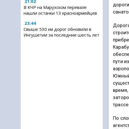
21:02
дороги
В КЧР на Марухском перевале
санато
нашли останки 13 красноармейцев
23:44
Дорога
Свыше 530 км дорог обновили в
строит
Ингушетии за последние шесть лет
прибр
Карабу
обеспе
пути и
аэропо
Южный
сущес
время,
заторо
трассе
По сло
агентс