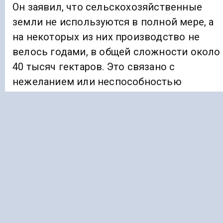
Он заявил, что сельскохозяйственные
земли не используются в полной мере, а
на некоторых из них производство не
велось годами, в общей сложности около
40 тысяч гектаров. Это связано с
нежеланием или неспособностью
землевладельцев обрабатывать землю.
Между тем, те, кто хочет заниматься
сельским хозяйством, не могут этого
сделать из-за отсутствия необходимой
земли.
С основным докладом по теме выступил
министр сельского хозяйства и
продовольствия РД Мухтарбий Аджеков.