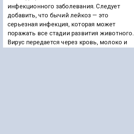
инфекционного заболевания. Следует
добавить, что бычий лейкоз — это
серьезная инфекция, которая может
поражать все стадии развития животного.
Вирус передается через кровь, молоко и
биологические жидкости. Молоко с ферм,
неблагополучных по лейкозу, не подлежи
открытой продаже, однако нет никаких
доказательств того, что люди могут
заразиться лейкозом из этих источников.
Ранее «Голос Кавказ»
сообщал
, что врио
министра экономики Адильхан Ахмедов
рассказал журналистам о реализуемых
госпрограммах и нацпроектах в Дагестане