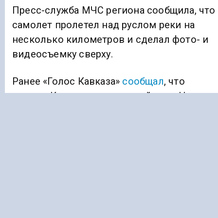
Пресс-служба МЧС региона сообщила, что
самолет пролетел над руслом реки на
несколько километров и сделал фото- и
видеосъемку сверху.
Ранее «Голос Кавказа»
сообщал
, что
жители Курачалоевского района в Чечне
задолжали около 25 млн рублей за
электроэнергию.
БЕСПИЛОТНИКИ
ИНГУШЕТИЯ
МОНИТОРИНГ РЕК
Подписывайтесь на Голос Кавказа: