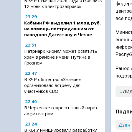
В КЧР с начала 2026 года открылись
федера
12 новых электрозаправок
центра
23:29
все п
Кабмин РФ выделил 1 млрд руб.
на помощь пострадавшим от
Минист
паводков Дагестану и Чечне
внешни
22:51
информ
Патриарх Кирилл может освятить
Респуб
храм в районе имени Путина в
Грозном
Ранее 
22:47
подозр
В КЧР общество «Знание»
организовало встречу для
участников СВО
ЛИ
22:40
В Черкесске откроют новый парк с
Подпи
амфитеатром
23:24
Дзен
В КБГУ инициировали разработку