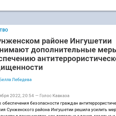
ТВО
унженском районе Ингушетии
нимают дополнительные меры
спечению антитеррористическ
ищенности
Белла Лебедева
ября 2022, 20:54 — Голос Кавказа
х обеспечения безопасности граждан антитеррористич
ия Сунженского района Ингушетии решила усилить ме
сности в таких местах, как торговые здания, газовые и