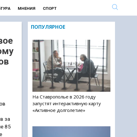
ЬТУРА
МНЕНИЯ
СПОРТ
ПОПУЛЯРНОЕ
вое
ому
ов
На Ставрополье в 2026 году
запустят интерактивную карту
ов
«Активное долголетие»
в за
ие 85
е