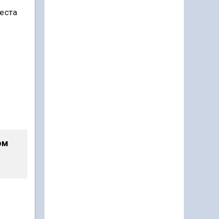
еста
ом