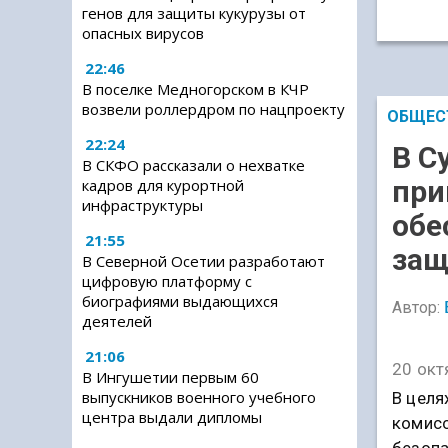
генов для защиты кукурузы от
опасных вирусов
22:46
В поселке Медногорском в КЧР
возвели роллердром по нацпроекту
ОБЩЕС
22:24
В С
В СКФО рассказали о нехватке
при
кадров для курортной
инфраструктуры
обе
21:55
защ
В Северной Осетии разработают
цифровую платформу с
биографиями выдающихся
Автор:
деятелей
21:06
20 окт
В Ингушетии первым 60
выпускников военного учебного
В целя
центра выдали дипломы
комисс
безопа