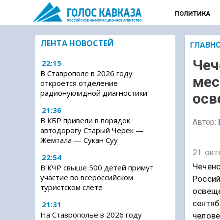
ПОЛИТИКА
ЛЕНТА НОВОСТЕЙ
ГЛАВН
Чеч
22:15
В Ставрополе в 2026 году
мес
откроется отделение
радионуклидной диагностики
осв
21:36
В КБР привели в порядок
Автор:
автодорогу Старый Черек —
Жемтала — Сукан Суу
21 окт
22:54
Чеченс
В КЧР свыше 500 детей примут
участие во всероссийском
Россий
туристском слете
освеще
сентяб
21:31
На Ставрополье в 2026 году
челове