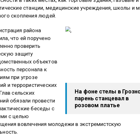
тические станции, медицинские учреждения, школы и м
ого скопления людей.
истрация района
ла, что ей поручено
енно проверить
ескую защиту
домственных объектов
вность персонала к
иям при угрозе
ий и террористических
На фоне стелы в Грозн
 Глав сельских
парень станцевал в
ний обязали провести
розовом платье
актические беседы с
ми с целью
щения вовлечения молодежи в экстремистскую
ьность.