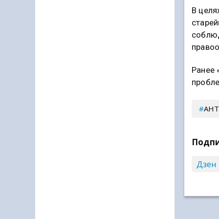
В целя
старей
соблю
правоо
Ранее 
пробле
АНТ
Подпи
Дзен