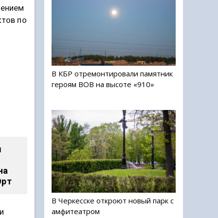
нением
ктов по
В КБР отремонтировали памятник
героям ВОВ на высоте «910»
ы
на
Юрт
В Черкесске откроют новый парк с
амфитеатром
и