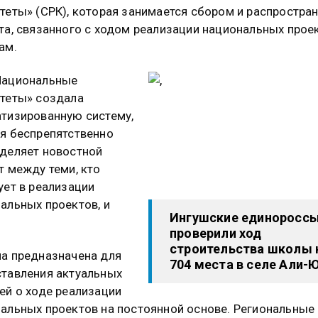
теты» (СРК), которая занимается сбором и распростра
та, связанного с ходом реализации национальных прое
ам.
Национальные
теты» создала
тизированную систему,
я беспрепятственно
деляет новостной
т между теми, кто
ует в реализации
альных проектов, и
Ингушские единоросс
проверили ход
строительства школы 
а предназначена для
704 места в селе Али-
тавления актуальных
ей о ходе реализации
альных проектов на постоянной основе. Региональные 