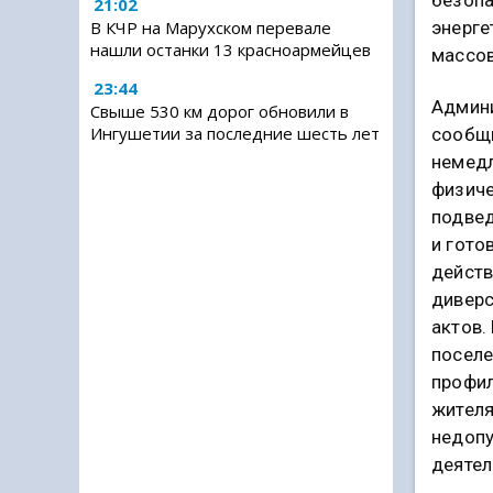
21:02
энерге
В КЧР на Марухском перевале
нашли останки 13 красноармейцев
массов
23:44
Админ
Свыше 530 км дорог обновили в
Ингушетии за последние шесть лет
сообщи
немедл
физич
подве
и гото
действ
диверс
актов.
поселе
профил
жителя
недопу
деятел