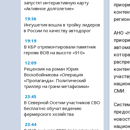
запустят интерактивную карту
приори
«Активное долголетие»
контен
19:36
регион
Ингушетия вошла в тройку лидеров
в России по качеству автодорог
АНО «
приори
19:19
В КБР отремонтировали памятник
автома
героям ВОВ на высоте «910»
котора
распре
12:09
Рецензия на роман Юрия
контен
Воскобойникова «Операция
участв
«Пропаганда»: Политический
национ
триллер на грани метафизики»
СМИ.
23:45
В Северной Осетии участников СВО
Систем
бесплатно обучат ведению
предос
фермерского хозяйства
новост
23:44
национ