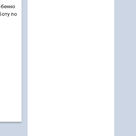
обенно
боту по