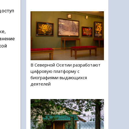
доступ
ке,
анение
кой
В Северной Осетии разработают
цифровую платформу с
биографиями выдающихся
деятелей