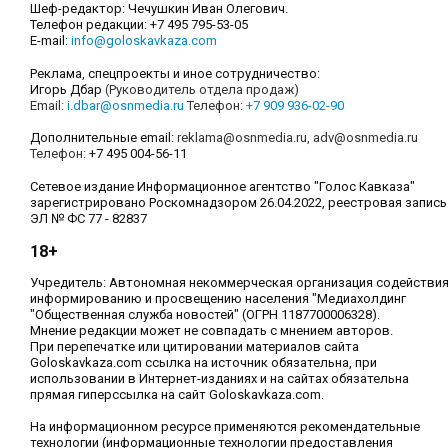
Шеф-редактор: Чечушкин Иван Олегович.
Телефон редакции: +7 495 795-53-05
E-mail:
info@goloskavkaza.com
Реклама, спецпроекты и иное сотрудничество:
Игорь Дбар
(Руководитель отдела продаж)
Email:
i.dbar@osnmedia.ru
Телефон:
+7 909 936-02-90
Дополнительные email:
reklama@osnmedia.ru
,
adv@osnmedia.ru
Телефон:
+7 495 004-56-11
Сетевое издание Информационное агентство "Голос Кавказа"
зарегистрировано Роскомнадзором 26.04.2022, реестровая запись
ЭЛ № ФС 77 - 82837
18+
Учредитель: Автономная некоммерческая организация содействи
информированию и просвещению населения "Медиахолдинг
"Общественная служба новостей" (ОГРН 1187700006328).
Мнение редакции может не совпадать с мнением авторов.
При перепечатке или цитировании материалов сайта
Goloskavkaza.com ссылка на источник обязательна, при
использовании в Интернет-изданиях и на сайтах обязательна
прямая гиперссылка на сайт Goloskavkaza.com.
На информационном ресурсе применяются рекомендательные
технологии (информационные технологии предоставления