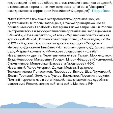
информации на основе сбора, систематизации и анализа сведений,
относящихся к предпочтениям пользователей сети "Интернет",
находящихся на территории Российской Федерации)".
Подробнее
.
*Meta Platforms признана экстремистской организацией, её
деятельность в России запрещена, а также принадлежащие ей
социальные сети Facebook и Instagram так же запрещены в России.
Экстремистские и террористические организации, запрещенные в
РФ: «АУЕ», «Правый сектор», «Азов», «Украинская повстанческая
армия», «ИГИЛ» (ИГ, Исламское государство), «Аль-Каида», «УНА-
УНСО», «Меджлис крымско-татарского народа», «Свидетели
Иеговы», «Движение Талибан», «Исламская группа», «Добровольчи
рух», «Чёрный комитет», «Мужское государство», «Штабы
Навального» и другие. Перечень иноагентов: Галкин, Моргенштерн,
Дудь, Невзоров, Макаревич, Гордон, Мирон Фёдоров (Оксимирон),
Смольянинов, Монеточка (Елизавета Гардымова), ФБК,
Навальный, Голос Америки, Дождь, Медуза, Верзилов,
Толоконникова, Понасенков, Пивоваров, Быков, Шац, Глуховский,
Долин, Троицкий, Земфира, Гудков, Варламов, Прусикин и другие.
Полный перечень лиц и организаций, находящихся под судебным
запретом в России, можно найти на сайте Минюста РФ.