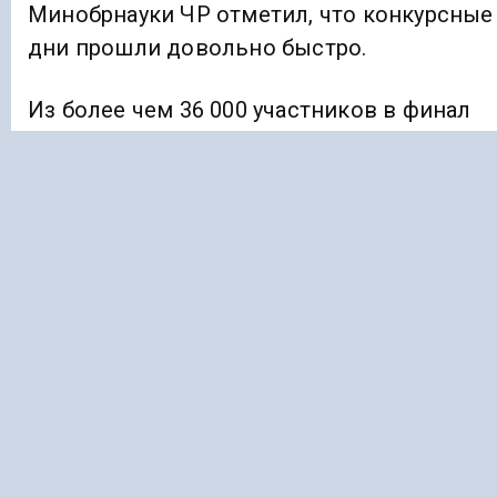
Минобрнауки ЧР отметил, что конкурсные
дни прошли довольно быстро.
Из более чем 36 000 участников в финал
вышли 416 конкурсантов из 45 регионов
России. В итоге победу одержали 30
команд учителей, три из которых были из
Чеченской Республики.
Ранее «Голос Кавказа»
сообщал
, что на 3%
увеличился оборот розничной торговли в
Ингушетии.
ГРОЗНЫЙ
ФЛАГМАНЫ ОБРАЗОВАНИЯ ШКОЛА