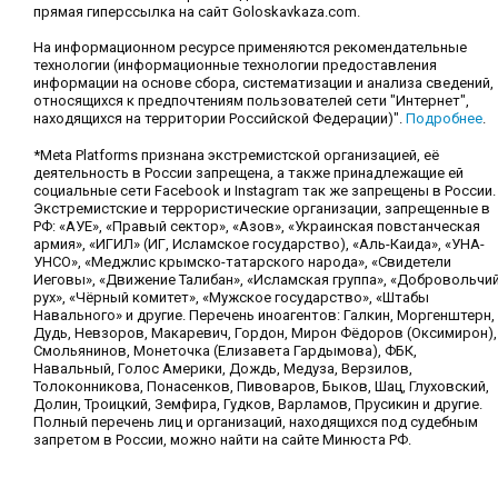
прямая гиперссылка на сайт Goloskavkaza.com.
На информационном ресурсе применяются рекомендательные
технологии (информационные технологии предоставления
информации на основе сбора, систематизации и анализа сведений,
относящихся к предпочтениям пользователей сети "Интернет",
находящихся на территории Российской Федерации)".
Подробнее
.
*Meta Platforms признана экстремистской организацией, её
деятельность в России запрещена, а также принадлежащие ей
социальные сети Facebook и Instagram так же запрещены в России.
Экстремистские и террористические организации, запрещенные в
РФ: «АУЕ», «Правый сектор», «Азов», «Украинская повстанческая
армия», «ИГИЛ» (ИГ, Исламское государство), «Аль-Каида», «УНА-
УНСО», «Меджлис крымско-татарского народа», «Свидетели
Иеговы», «Движение Талибан», «Исламская группа», «Добровольчи
рух», «Чёрный комитет», «Мужское государство», «Штабы
Навального» и другие. Перечень иноагентов: Галкин, Моргенштерн,
Дудь, Невзоров, Макаревич, Гордон, Мирон Фёдоров (Оксимирон),
Смольянинов, Монеточка (Елизавета Гардымова), ФБК,
Навальный, Голос Америки, Дождь, Медуза, Верзилов,
Толоконникова, Понасенков, Пивоваров, Быков, Шац, Глуховский,
Долин, Троицкий, Земфира, Гудков, Варламов, Прусикин и другие.
Полный перечень лиц и организаций, находящихся под судебным
запретом в России, можно найти на сайте Минюста РФ.