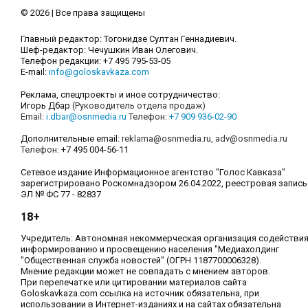
© 2026 | Все права защищены
Главный редактор: Тогонидзе Султан Геннадиевич.
Шеф-редактор: Чечушкин Иван Олегович.
Телефон редакции: +7 495 795-53-05
E-mail:
info@goloskavkaza.com
Реклама, спецпроекты и иное сотрудничество:
Игорь Дбар
(Руководитель отдела продаж)
Email:
i.dbar@osnmedia.ru
Телефон:
+7 909 936-02-90
Дополнительные email:
reklama@osnmedia.ru
,
adv@osnmedia.ru
Телефон:
+7 495 004-56-11
Сетевое издание Информационное агентство "Голос Кавказа"
зарегистрировано Роскомнадзором 26.04.2022, реестровая запись
ЭЛ № ФС 77 - 82837
18+
Учредитель: Автономная некоммерческая организация содействи
информированию и просвещению населения "Медиахолдинг
"Общественная служба новостей" (ОГРН 1187700006328).
Мнение редакции может не совпадать с мнением авторов.
При перепечатке или цитировании материалов сайта
Goloskavkaza.com ссылка на источник обязательна, при
использовании в Интернет-изданиях и на сайтах обязательна