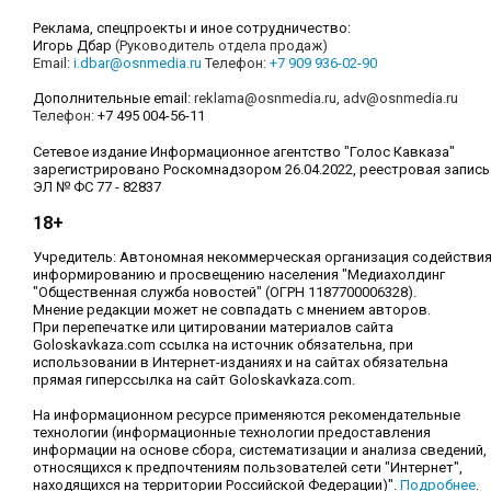
Реклама, спецпроекты и иное сотрудничество:
Игорь Дбар
(Руководитель отдела продаж)
Email:
i.dbar@osnmedia.ru
Телефон:
+7 909 936-02-90
Дополнительные email:
reklama@osnmedia.ru
,
adv@osnmedia.ru
Телефон:
+7 495 004-56-11
Сетевое издание Информационное агентство "Голос Кавказа"
зарегистрировано Роскомнадзором 26.04.2022, реестровая запись
ЭЛ № ФС 77 - 82837
18+
Учредитель: Автономная некоммерческая организация содействи
информированию и просвещению населения "Медиахолдинг
"Общественная служба новостей" (ОГРН 1187700006328).
Мнение редакции может не совпадать с мнением авторов.
При перепечатке или цитировании материалов сайта
Goloskavkaza.com ссылка на источник обязательна, при
использовании в Интернет-изданиях и на сайтах обязательна
прямая гиперссылка на сайт Goloskavkaza.com.
На информационном ресурсе применяются рекомендательные
технологии (информационные технологии предоставления
информации на основе сбора, систематизации и анализа сведений,
относящихся к предпочтениям пользователей сети "Интернет",
находящихся на территории Российской Федерации)".
Подробнее
.