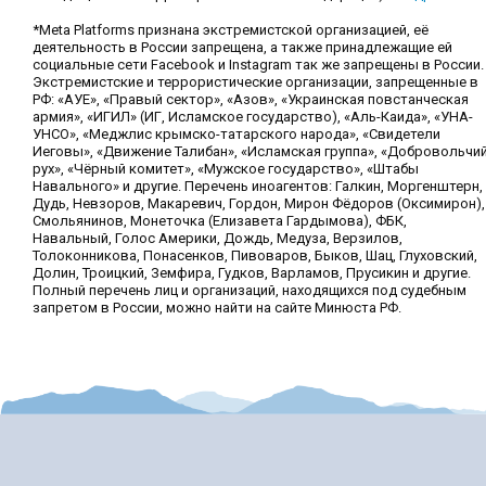
*Meta Platforms признана экстремистской организацией, её
деятельность в России запрещена, а также принадлежащие ей
социальные сети Facebook и Instagram так же запрещены в России.
Экстремистские и террористические организации, запрещенные в
РФ: «АУЕ», «Правый сектор», «Азов», «Украинская повстанческая
армия», «ИГИЛ» (ИГ, Исламское государство), «Аль-Каида», «УНА-
УНСО», «Меджлис крымско-татарского народа», «Свидетели
Иеговы», «Движение Талибан», «Исламская группа», «Добровольчи
рух», «Чёрный комитет», «Мужское государство», «Штабы
Навального» и другие. Перечень иноагентов: Галкин, Моргенштерн,
Дудь, Невзоров, Макаревич, Гордон, Мирон Фёдоров (Оксимирон),
Смольянинов, Монеточка (Елизавета Гардымова), ФБК,
Навальный, Голос Америки, Дождь, Медуза, Верзилов,
Толоконникова, Понасенков, Пивоваров, Быков, Шац, Глуховский,
Долин, Троицкий, Земфира, Гудков, Варламов, Прусикин и другие.
Полный перечень лиц и организаций, находящихся под судебным
запретом в России, можно найти на сайте Минюста РФ.