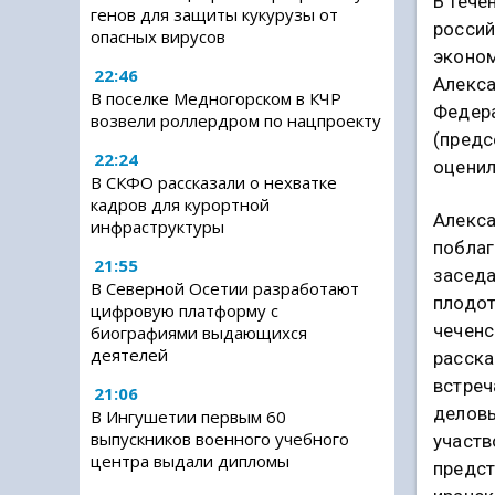
В тече
генов для защиты кукурузы от
россий
опасных вирусов
эконом
22:46
Алекса
В поселке Медногорском в КЧР
Федера
возвели роллердром по нацпроекту
(предс
22:24
оценил
В СКФО рассказали о нехватке
кадров для курортной
Алекса
инфраструктуры
поблаг
21:55
заседа
В Северной Осетии разработают
плодот
цифровую платформу с
чеченс
биографиями выдающихся
деятелей
расска
встреч
21:06
деловы
В Ингушетии первым 60
выпускников военного учебного
участв
центра выдали дипломы
предст