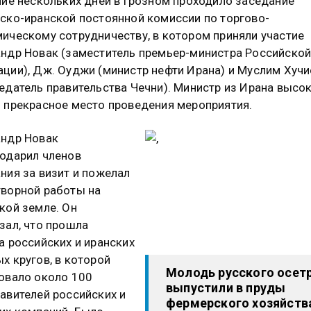
ние нескольких дней в Грозном проходило заседание
ско-иранской постоянной комиссии по торгово-
ическому сотрудничеству, в котором приняли участие
ндр Новак (заместитель премьер-министра Российско
ции), Дж. Оуджи (министр нефти Ирана) и Муслим Хучи
едатель правительства Чечни). Министр из Ирана высо
 прекрасное место проведения мероприятия.
ндр Новак
одарил членов
ния за визит и пожелал
ворной работы на
кой земле. Он
зал, что прошла
а российских и иранских
х кругов, в которой
Молодь русского осет
овало около 100
выпустили в пруды
авителей российских и
фермерского хозяйств