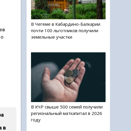
й
В Чегеме в Кабардино-Балкарии
ев
почти 100 льготников получили
земельные участки
ко
В КЧР свыше 500 семей получили
региональный маткапитал в 2026
ра
году
а в