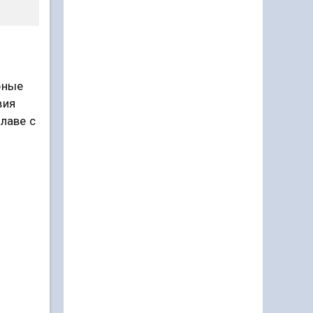
рные
вия
лаве с