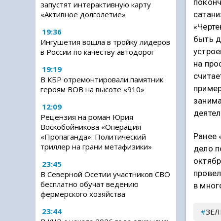
поконч
запустят интерактивную карту
сатани
«Активное долголетие»
«Черте
19:36
быть д
Ингушетия вошла в тройку лидеров
устро
в России по качеству автодорог
на про
19:19
считае
В КБР отремонтировали памятник
пример
героям ВОВ на высоте «910»
заним
12:09
деятел
Рецензия на роман Юрия
Воскобойникова «Операция
Ранее 
«Пропаганда»: Политический
триллер на грани метафизики»
дело п
октябр
23:45
провел
В Северной Осетии участников СВО
бесплатно обучат ведению
в мног
фермерского хозяйства
23:44
ЗЕЛ