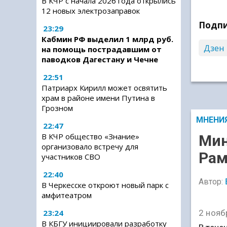
В КЧР с начала 2026 года открылись
12 новых электрозаправок
Подпи
23:29
Кабмин РФ выделил 1 млрд руб.
Дзен
на помощь пострадавшим от
паводков Дагестану и Чечне
22:51
Патриарх Кирилл может освятить
храм в районе имени Путина в
Грозном
МНЕНИ
22:47
В КЧР общество «Знание»
Мин
организовало встречу для
Рам
участников СВО
22:40
Автор:
В Черкесске откроют новый парк с
амфитеатром
23:24
2 нояб
В КБГУ инициировали разработку