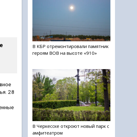
е
В КБР отремонтировали памятник
героям ВОВ на высоте «910»
овное
ья. 28
и
женные
В Черкесске откроют новый парк с
амфитеатром