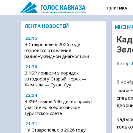
ПОЛИТИКА
ЛЕНТА НОВОСТЕЙ
МНЕНИ
Кад
22:15
В Ставрополе в 2026 году
Зел
откроется отделение
радионуклидной диагностики
Автор:
21:36
В КБР привели в порядок
автодорогу Старый Черек —
3 нояб
Жемтала — Сукан Суу
Глава 
22:54
спецоп
В КЧР свыше 500 детей примут
дворни
участие во всероссийском
туристском слете
Кадыро
21:31
только
На Ставрополье в 2026 году