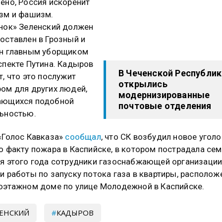
ено, Россия искоренит
зм и фашизм.
нок» Зеленский должен
оставлен в Грозный и
ен главным уборщиком
спекте Путина. Кадыров
В Чеченской Республик
т, что это послужит
открылись
ом для других людей,
модернизированные
ающихся подобной
почтовые отделения
ьностью.
«Голос Кавказа»
сообщал
, что СК возбудил новое угол
о факту пожара в Каспийске, в котором пострадала сем
я этого года сотрудники газоснабжающей организаци
и работы по запуску потока газа в квартиры, располо
оэтажном доме по улице Молодежной в Каспийске.
ЕНСКИЙ
КАДЫРОВ