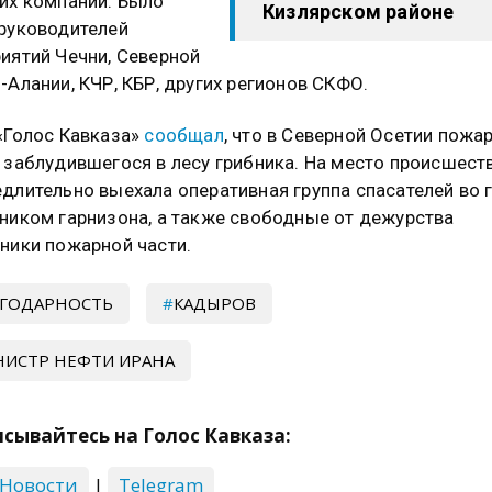
их компаний. Было
Кизлярском районе
руководителей
иятий Чечни, Северной
-Алании, КЧР, КБР, других регионов СКФО.
«Голос Кавказа»
сообщал
, что в Северной Осетии пожа
 заблудившегося в лесу грибника. На место происшест
длительно выехала оперативная группа спасателей во г
ником гарнизона, а также свободные от дежурства
ники пожарной части.
ГОДАРНОСТЬ
КАДЫРОВ
ИСТР НЕФТИ ИРАНА
сывайтесь на Голос Кавказа:
 Новости
|
Telegram