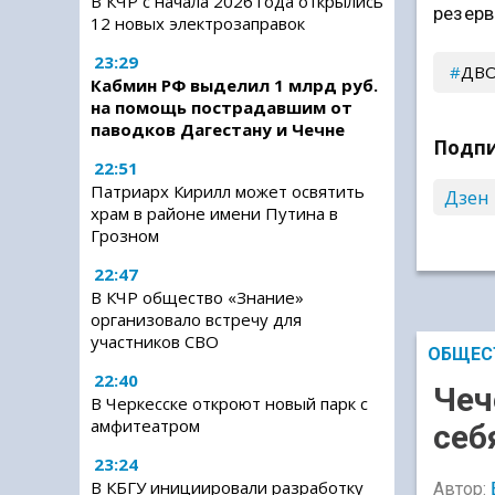
В КЧР с начала 2026 года открылись
резерв
12 новых электрозаправок
23:29
ДВО
Кабмин РФ выделил 1 млрд руб.
на помощь пострадавшим от
паводков Дагестану и Чечне
Подпи
22:51
Патриарх Кирилл может освятить
Дзен
храм в районе имени Путина в
Грозном
22:47
В КЧР общество «Знание»
организовало встречу для
участников СВО
ОБЩЕС
22:40
Чеч
В Черкесске откроют новый парк с
амфитеатром
себ
23:24
В КБГУ инициировали разработку
Автор: