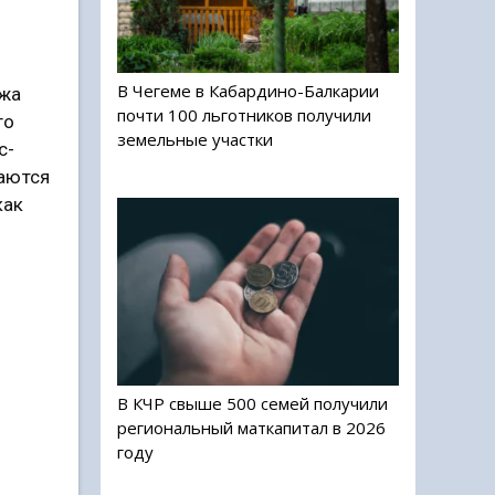
В Чегеме в Кабардино-Балкарии
джа
почти 100 льготников получили
го
земельные участки
с-
раются
как
В КЧР свыше 500 семей получили
региональный маткапитал в 2026
году