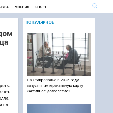
ЬТУРА
МНЕНИЯ
СПОРТ
ПОПУЛЯРНОЕ
одом
рца
На Ставрополье в 2026 году
запустят интерактивную карту
реть,
«Активное долголетие»
влять
олла.
а на