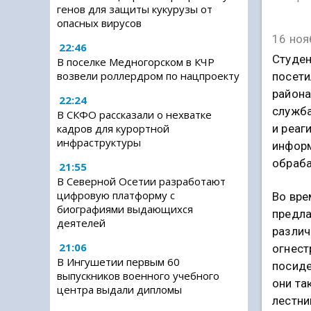
генов для защиты кукурузы от
опасных вирусов
16 ноя
22:46
Студен
В поселке Медногорском в КЧР
возвели роллердром по нацпроекту
посети
района
22:24
служба
В СКФО рассказали о нехватке
кадров для курортной
и реаг
инфраструктуры
информ
обраба
21:55
В Северной Осетии разработают
цифровую платформу с
Во вре
биографиями выдающихся
предла
деятелей
разли
21:06
огнест
В Ингушетии первым 60
посиде
выпускников военного учебного
они та
центра выдали дипломы
лестни