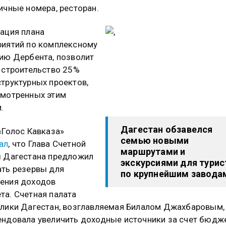
ичные номера, ресторан.
ация плана
иятий по комплексному
ию Дербента, позволит
 строительство 25%
труктурных проектов,
смотренных этим
.
Дагестан обзавелся
«Голос Кавказа»
семью новыми
ал
, что Глава Счетной
маршрутами и
 Дагестана предложил
экскурсиями для турис
ть резервы для
по крупнейшим завода
ения доходов
а. Счетная палата
лики Дагестан, возглавляемая Билалом Джахбаровым,
ндовала увеличить доходные источники за счет бюдж