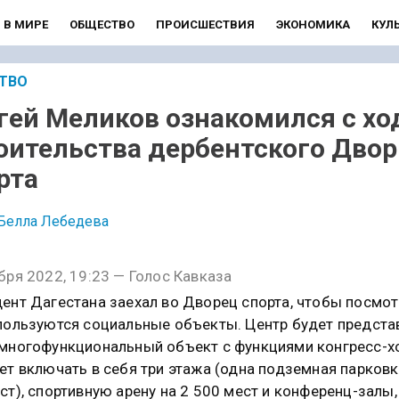
В МИРЕ
ОБЩЕСТВО
ПРОИСШЕСТВИЯ
ЭКОНОМИКА
КУЛ
ТВО
гей Меликов ознакомился с х
оительства дербентского Дво
рта
Белла Лебедева
бря 2022, 19:23 — Голос Кавказа
ент Дагестана заехал во Дворец спорта, чтобы посмот
пользуются социальные объекты. Центр будет предста
многофункциональный объект с функциями конгресс-х
ет включать в себя три этажа (одна подземная парковк
ст), спортивную арену на 2 500 мест и конференц-залы,