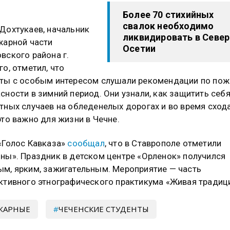
.
Более 70 стихийных
свалок необходимо
Дохтукаев, начальник
ликвидировать в Севе
жарной части
Осетии
вского района г.
го, отметил, что
ты с особым интересом слушали рекомендации по по
сности в зимний период. Они узнали, как защитить себя
тных случаев на обледенелых дорогах и во время сход
это важно для жизни в Чечне.
«Голос Кавказа»
сообщал
, что в Ставрополе отметили
ны». Праздник в детском центре «Орленок» получился
м, ярким, зажигательным. Мероприятие — часть
ктивного этнографического практикума «Живая традиц
ЖАРНЫЕ
ЧЕЧЕНСКИЕ СТУДЕНТЫ