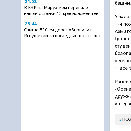
21:02
башни
В КЧР на Марухском перевале
нашли останки 13 красноармейцев
Усман 
23:44
1-й по
Свыше 530 км дорог обновили в
Ахмато
Ингушетии за последние шесть лет
Грозно
студен
безопа
несчас
— все 
Ранее 
«Осени
дружны
интера
ПО