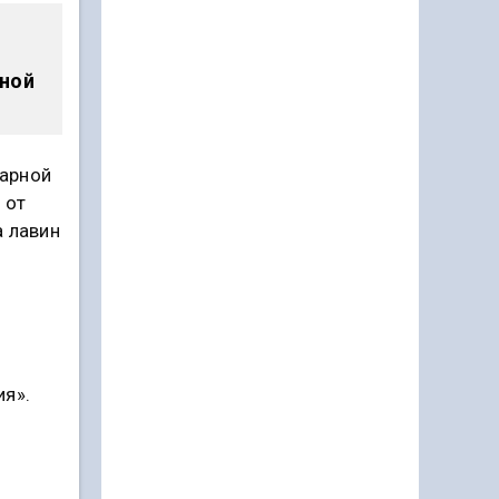
рной
жарной
 от
а лавин
ия».