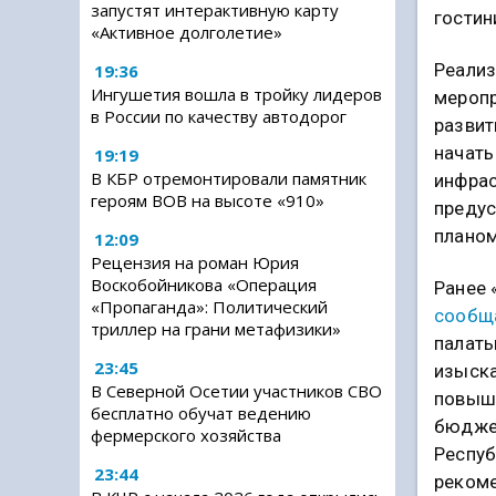
запустят интерактивную карту
гостин
«Активное долголетие»
Реализ
19:36
Ингушетия вошла в тройку лидеров
меропр
в России по качеству автодорог
развит
начать
19:19
В КБР отремонтировали памятник
инфрас
героям ВОВ на высоте «910»
преду
планом
12:09
Рецензия на роман Юрия
Воскобойникова «Операция
Ранее 
«Пропаганда»: Политический
сообщ
триллер на грани метафизики»
палаты
23:45
изыска
В Северной Осетии участников СВО
повыш
бесплатно обучат ведению
бюджет
фермерского хозяйства
Респуб
23:44
рекоме