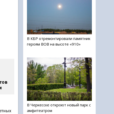
В КБР отремонтировали памятник
героям ВОВ на высоте «910»
тов
м
В Черкесске откроют новый парк с
амфитеатром
етных