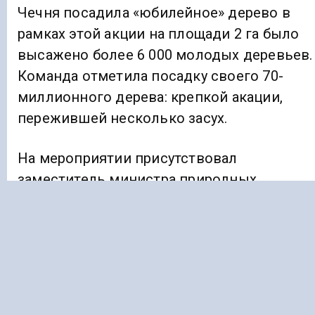
Чечня посадила «юбилейное» дерево в
рамках этой акции на площади 2 га было
высажено более 6 000 молодых деревьев.
Команда отметила посадку своего 70-
миллионного дерева: крепкой акации,
пережившей несколько засух.
На мероприятии присутствовал
заместитель министра природных
ресурсов и охраны окружающей среды
Чеченской Республики Итон Мизаев. Он
подчеркнул, что не только территории,
пострадавшие от лесных пожаров и
ветровалов, нуждаются в пополнении
зеленых насаждений: леса важны для