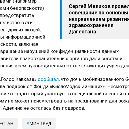
вами (например,
Сергей Меликов прове
ами безопасности),
совещание по основн
предотвратить
направлениям развити
ельство в эти
здравоохранения
сы других людей,
Дагестана
сы информационной
сности, включая
вращение нарушений конфиденциальности данных.
авители правоохранительных органов дали советы и
нения всем руководителям соответствующих учрежден
«Голос Кавказа»
сообщал
, что дочь мобилизованного 
ла подарок от Фонда «КислоVодск ZаНаших». Несмотря
твие отца, который участвует в специальной военной о
ому не может присутствовать на праздновании дня рож
, Аделина не осталась без подарков.
ЕСТАН
МИНТРУД