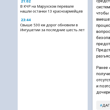
средст
21:02
В КЧР на Марухском перевале
систем
нашли останки 13 красноармейцев
чтобы 
вмешат
23:44
Свыше 530 км дорог обновили в
процес
Ингушетии за последние шесть лет
вопро
безопа
предот
Предст
разъяс
Ранее 
получи
отсутс
и поэт
дочери
ДАГ