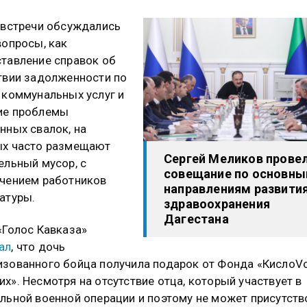
 встречи обсуждались
вопросы, как
тавление справок об
твии задолженности по
 коммунальных услуг и
ие проблемы
нных свалок, на
ых часто размещают
Сергей Меликов прове
ельный мусор, с
совещание по основн
чением работников
направлениям развити
атуры.
здравоохранения
Дагестана
«Голос Кавказа»
ал
, что дочь
зованного бойца получила подарок от Фонда «КислоV
х». Несмотря на отсутствие отца, который участвует в
льной военной операции и поэтому не может присутств