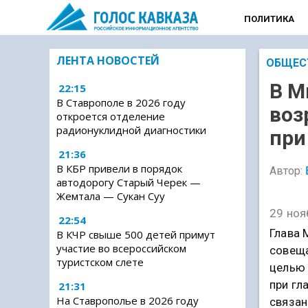
ПОЛИТИКА
ЛЕНТА НОВОСТЕЙ
ОБЩЕС
В М
22:15
В Ставрополе в 2026 году
воз
откроется отделение
радионуклидной диагностики
при
21:36
В КБР привели в порядок
Автор:
автодорогу Старый Черек —
Жемтала — Сукан Суу
29 ноя
22:54
Глава 
В КЧР свыше 500 детей примут
участие во всероссийском
совеща
туристском слете
целью 
при гл
21:31
На Ставрополье в 2026 году
связан