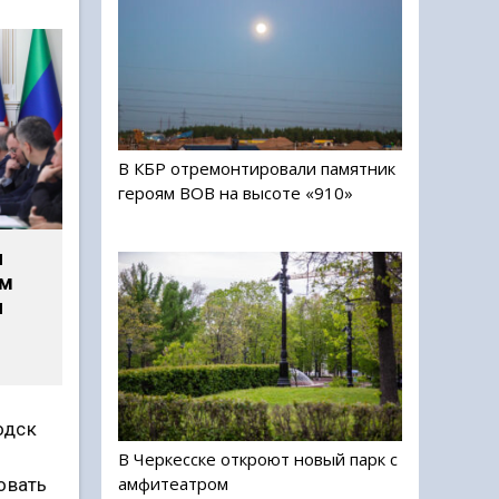
В КБР отремонтировали памятник
героям ВОВ на высоте «910»
л
ым
я
одск
В Черкесске откроют новый парк с
амфитеатром
овать