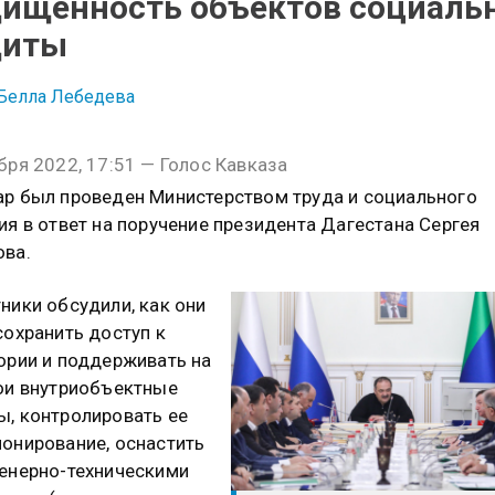
ищенность объектов социаль
щиты
Белла Лебедева
бря 2022, 17:51 — Голос Кавказа
р был проведен Министерством труда и социального
ия в ответ на поручение президента Дагестана Сергея
ва.
ники обсудили, как они
сохранить доступ к
ории и поддерживать на
ои внутриобъектные
, контролировать ее
онирование, оснастить
енерно-техническими