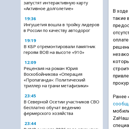
запустят интерактивную карту
«Активное долголетие»
В ходе
такие 
19:36
Ингушетия вошла в тройку лидеров
предос
в России по качеству автодорог
отсутс
оплате
19:19
В КБР отремонтировали памятник
решен
героям ВОВ на высоте «910»
незако
котор
12:09
Рецензия на роман Юрия
строит
Воскобойникова «Операция
привле
«Пропаганда»: Политический
прокур
триллер на грани метафизики»
23:45
Ранее 
В Северной Осетии участников СВО
сообщ
бесплатно обучат ведению
мобили
фермерского хозяйства
ZаНаши
23:44
специа