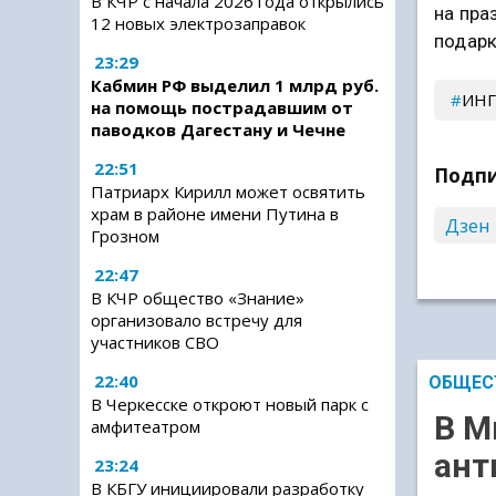
В КЧР с начала 2026 года открылись
на пра
12 новых электрозаправок
подарк
23:29
Кабмин РФ выделил 1 млрд руб.
ИН
на помощь пострадавшим от
паводков Дагестану и Чечне
22:51
Подпи
Патриарх Кирилл может освятить
храм в районе имени Путина в
Дзен
Грозном
22:47
В КЧР общество «Знание»
организовало встречу для
участников СВО
22:40
ОБЩЕС
В Черкесске откроют новый парк с
В М
амфитеатром
ант
23:24
В КБГУ инициировали разработку