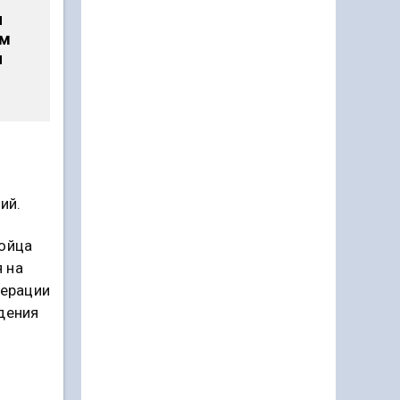
л
ым
я
ий.
бойца
 на
перации
дения