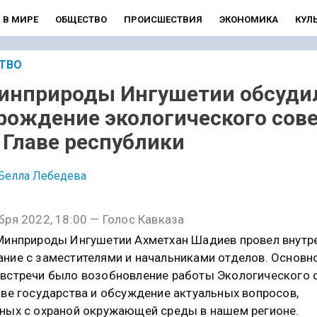
В МИРЕ
ОБЩЕСТВО
ПРОИСШЕСТВИЯ
ЭКОНОМИКА
КУЛ
ТВО
инприроды Ингушетии обсуди
рождение экологического сов
 Главе республики
Белла Лебедева
бря 2022, 18:00 — Голос Кавказа
Минприроды Ингушетии Ахметхан Шадиев провел внутр
ние с заместителями и начальниками отделов. Основн
встречи было возобновление работы Экологического 
аве государства и обсуждение актуальных вопросов,
ных с охраной окружающей среды в нашем регионе.