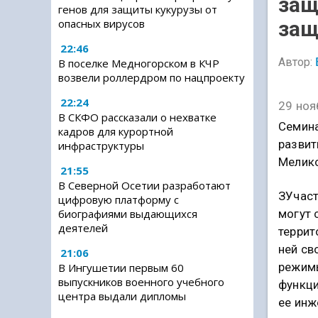
защ
генов для защиты кукурузы от
за
опасных вирусов
22:46
Автор:
В поселке Медногорском в КЧР
возвели роллердром по нацпроекту
22:24
29 ноя
В СКФО рассказали о нехватке
Семина
кадров для курортной
развит
инфраструктуры
Мелико
21:55
В Северной Осетии разработают
ЗУчаст
цифровую платформу с
могут 
биографиями выдающихся
деятелей
террит
ней св
21:06
режимы
В Ингушетии первым 60
выпускников военного учебного
функци
центра выдали дипломы
ее инж