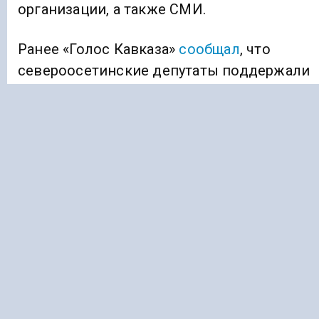
организации, а также СМИ.
Ранее «Голос Кавказа»
сообщал
, что
североосетинские депутаты поддержали
законопроект о расширении кредитных
льгот мобилизованным гражданам.
Депутаты Северной Осетии проголосовал
за законопроект об изменении условий
выплаты процентов по кредиту, взятому
мобилизованными гражданами.
КРУГЛЫЙ СТОЛ
РЕЛИГИЯ И РЫНОЧНАЯ ЭКОНОМИКА