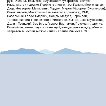
рух», «Чёрный комитет», «Мужское государство», «Штабы
Навального» и другие. Перечень иноагентов: Галкин, Моргенштерн,
Дудь, Невзоров, Макаревич, Гордон, Мирон Фёдоров (Оксимирон),
Смольянинов, Монеточка (Елизавета Гардымова), ФБК,
Навальный, Голос Америки, Дождь, Медуза, Верзилов,
Толоконникова, Понасенков, Пивоваров, Быков, Шац, Глуховский,
Долин, Троицкий, Земфира, Гудков, Варламов, Прусикин и другие.
Полный перечень лиц и организаций, находящихся под судебным
запретом в России, можно найти на сайте Минюста РФ.