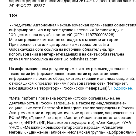
зарегистрировано Роскомнадзором 26.04.2022, реестровая запись
ЭЛ № ФС 77 - 82837
18+
Учредитель: Автономная некоммерческая организация содействи
информированию и просвещению населения "Медиахолдинг
"Общественная служба новостей" (ОГРН 1187700006328).
Мнение редакции может не совпадать с мнением авторов.
При перепечатке или цитировании материалов сайта
Goloskavkaza.com ссылка на источник обязательна, при
использовании в Интернет-изданиях и на сайтах обязательна
прямая гиперссылка на сайт Goloskavkaza.com.
На информационном ресурсе применяются рекомендательные
технологии (информационные технологии предоставления
информации на основе сбора, систематизации и анализа сведений,
относящихся к предпочтениям пользователей сети "Интернет",
находящихся на территории Российской Федерации)".
Подробнее
.
*Meta Platforms признана экстремистской организацией, её
деятельность в России запрещена, а также принадлежащие ей
социальные сети Facebook и Instagram так же запрещены в России.
Экстремистские и террористические организации, запрещенные в
РФ: «АУЕ», «Правый сектор», «Азов», «Украинская повстанческая
армия», «ИГИЛ» (ИГ, Исламское государство), «Аль-Каида», «УНА-
УНСО», «Меджлис крымско-татарского народа», «Свидетели
Иеговы», «Движение Талибан», «Исламская группа», «Добровольчи