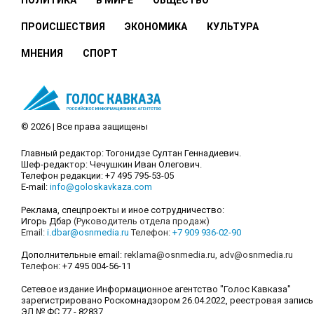
ПОЛИТИКА
В МИРЕ
ОБЩЕСТВО
ПРОИСШЕСТВИЯ
ЭКОНОМИКА
КУЛЬТУРА
МНЕНИЯ
СПОРТ
© 2026 | Все права защищены
Главный редактор: Тогонидзе Султан Геннадиевич.
Шеф-редактор: Чечушкин Иван Олегович.
Телефон редакции: +7 495 795-53-05
E-mail:
info@goloskavkaza.com
Реклама, спецпроекты и иное сотрудничество:
Игорь Дбар
(Руководитель отдела продаж)
Email:
i.dbar@osnmedia.ru
Телефон:
+7 909 936-02-90
Дополнительные email:
reklama@osnmedia.ru
,
adv@osnmedia.ru
Телефон:
+7 495 004-56-11
Сетевое издание Информационное агентство "Голос Кавказа"
зарегистрировано Роскомнадзором 26.04.2022, реестровая запись
ЭЛ № ФС 77 - 82837