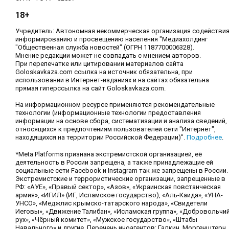
18+
Учредитель: Автономная некоммерческая организация содействи
информированию и просвещению населения "Медиахолдинг
"Общественная служба новостей" (ОГРН 1187700006328).
Мнение редакции может не совпадать с мнением авторов.
При перепечатке или цитировании материалов сайта
Goloskavkaza.com ссылка на источник обязательна, при
использовании в Интернет-изданиях и на сайтах обязательна
прямая гиперссылка на сайт Goloskavkaza.com.
На информационном ресурсе применяются рекомендательные
технологии (информационные технологии предоставления
информации на основе сбора, систематизации и анализа сведений,
относящихся к предпочтениям пользователей сети "Интернет",
находящихся на территории Российской Федерации)".
Подробнее
.
*Meta Platforms признана экстремистской организацией, её
деятельность в России запрещена, а также принадлежащие ей
социальные сети Facebook и Instagram так же запрещены в России.
Экстремистские и террористические организации, запрещенные в
РФ: «АУЕ», «Правый сектор», «Азов», «Украинская повстанческая
армия», «ИГИЛ» (ИГ, Исламское государство), «Аль-Каида», «УНА-
УНСО», «Меджлис крымско-татарского народа», «Свидетели
Иеговы», «Движение Талибан», «Исламская группа», «Добровольчи
рух», «Чёрный комитет», «Мужское государство», «Штабы
Навального» и другие. Перечень иноагентов: Галкин, Моргенштерн,