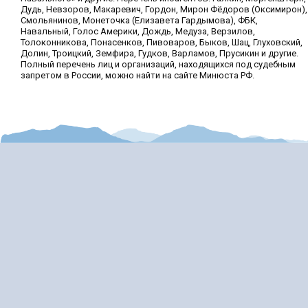
Дудь, Невзоров, Макаревич, Гордон, Мирон Фёдоров (Оксимирон),
Смольянинов, Монеточка (Елизавета Гардымова), ФБК,
Навальный, Голос Америки, Дождь, Медуза, Верзилов,
Толоконникова, Понасенков, Пивоваров, Быков, Шац, Глуховский,
Долин, Троицкий, Земфира, Гудков, Варламов, Прусикин и другие.
Полный перечень лиц и организаций, находящихся под судебным
запретом в России, можно найти на сайте Минюста РФ.