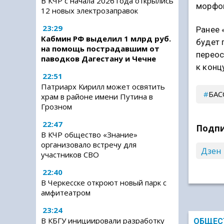
В КЧР с начала 2026 года открылись
морфом
12 новых электрозаправок
23:29
Ранее 
Кабмин РФ выделил 1 млрд руб.
будет 
на помощь пострадавшим от
переос
паводков Дагестану и Чечне
к конц
22:51
Патриарх Кирилл может освятить
БАС
храм в районе имени Путина в
Грозном
22:47
Подпи
В КЧР общество «Знание»
организовало встречу для
Дзен
участников СВО
22:40
В Черкесске откроют новый парк с
амфитеатром
23:24
В КБГУ инициировали разработку
ОБЩЕС