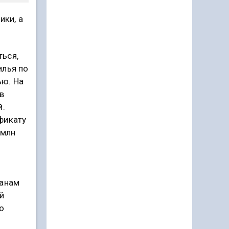
ики, а
ться,
илья по
ью. На
в
й.
фикату
 млн
данам
й
о