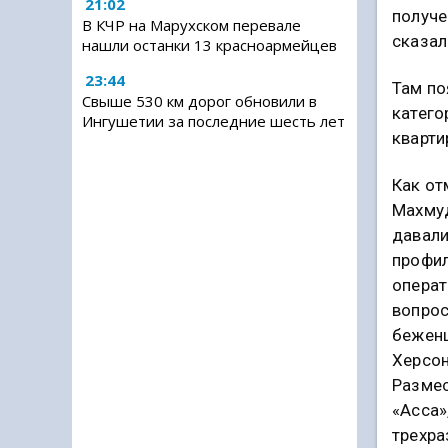
21:02
получе
В КЧР на Марухском перевале
сказал
нашли останки 13 красноармейцев
23:44
Там по
Свыше 530 км дорог обновили в
катего
Ингушетии за последние шесть лет
кварти
Как от
Махмуд
давали
профи
операт
вопро
беженц
Херсон
Размес
«Асса»
трехра