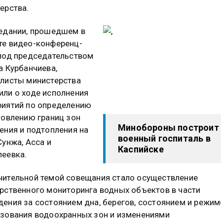
ерства.
едании, прошедшем в
е видео-конференц-
под председательством
а Курбанчиева,
листы министерства
ли о ходе исполнения
иятий по определению
новлению границ зон
Минобороны построит
ения и подтопления на
военный госпиталь в
Сунжа, Асса и
Каспийске
еевка.
ительной темой совещания стало осуществление
рственного мониторинга водных объектов в части
ения за состоянием дна, берегов, состоянием и режи
зования водоохранных зон и изменениями