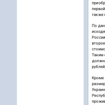
приобр
первой
также 
По дан
исходя
России
второе
стоимо
Таким 
должна
рублей
Кроме 
размер
Украин
Респуб
прожив