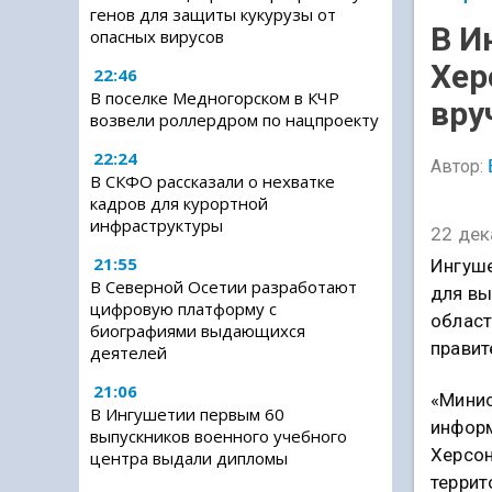
генов для защиты кукурузы от
В И
опасных вирусов
Хер
22:46
В поселке Медногорском в КЧР
вру
возвели роллердром по нацпроекту
22:24
Автор:
В СКФО рассказали о нехватке
кадров для курортной
инфраструктуры
22 дек
21:55
Ингуше
В Северной Осетии разработают
для вы
цифровую платформу с
област
биографиями выдающихся
правит
деятелей
21:06
«Минис
В Ингушетии первым 60
информ
выпускников военного учебного
Херсон
центра выдали дипломы
террит