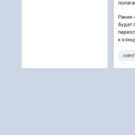
полага
Ранее 
будет 
переос
к конц
ИН
Подпи
Дзен