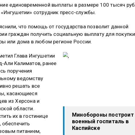
ние единовременной выплаты в размере 100 тысяч руб
 «Ингушетии» сотрудник пресс-службы.
яснили, что помощь от государства позволит данной
рии граждан получить социальную выплату для покупк
ры или дома в любом регионе России.
метил Глава Ингушетии
-Али Калиматов, ранее
сь поручения
льному ведомству
ивно решать все
сы, касающиеся
ев из Херсона и
ской области.
Минобороны построит
тить их в гостинице
военный госпиталь в
, обеспечить
Каспийске
зовым питанием,