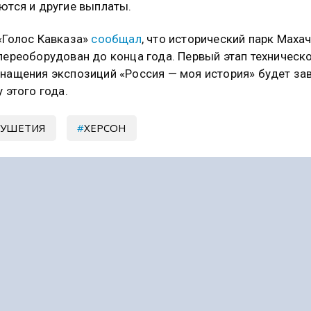
ются и другие выплаты.
«Голос Кавказа»
сообщал
, что исторический парк Маха
переоборудован до конца года. Первый этап техническ
нащения экспозиций «Россия — моя история» будет за
у этого года.
ГУШЕТИЯ
ХЕРСОН
сывайтесь на Голос Кавказа:
 Новости
|
Telegram