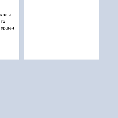
чкалы
ого
вершен
ВАЖНО ЗНАТЬ