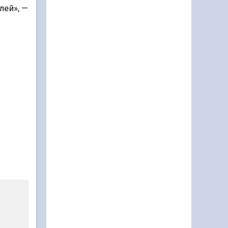
лей», —
и