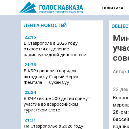
ПОЛИТИКА
ЛЕНТА НОВОСТЕЙ
ОБЩЕС
Мин
22:15
В Ставрополе в 2026 году
уча
откроется отделение
радионуклидной диагностики
сов
21:36
В КБР привели в порядок
Автор:
автодорогу Старый Черек —
Жемтала — Сукан Суу
22 дек
22:54
Вопрос
В КЧР свыше 500 детей примут
участие во всероссийском
меропр
туристском слете
28-ом 
бассей
21:31
На Ставрополье в 2026 году
водных