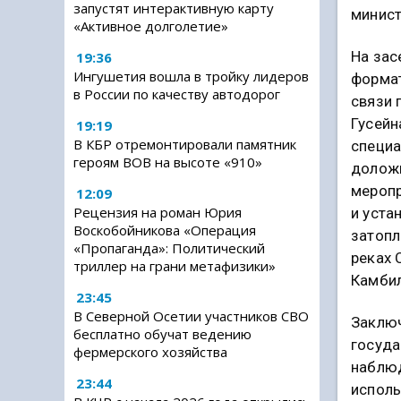
запустят интерактивную карту
минист
«Активное долголетие»
На зас
19:36
Ингушетия вошла в тройку лидеров
формат
в России по качеству автодорог
связи 
Гусейн
19:19
В КБР отремонтировали памятник
специа
героям ВОВ на высоте «910»
доложи
меропр
12:09
Рецензия на роман Юрия
и уста
Воскобойникова «Операция
затопл
«Пропаганда»: Политический
реках 
триллер на грани метафизики»
Камбил
23:45
В Северной Осетии участников СВО
Заключ
бесплатно обучат ведению
госуда
фермерского хозяйства
наблюд
23:44
исполь