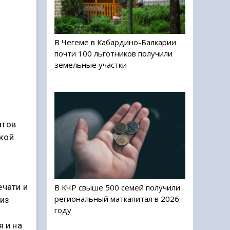
В Чегеме в Кабардино-Балкарии
почти 100 льготников получили
земельные участки
атов
кой
ечати и
В КЧР свыше 500 семей получили
региональный маткапитал в 2026
из
году
я и на