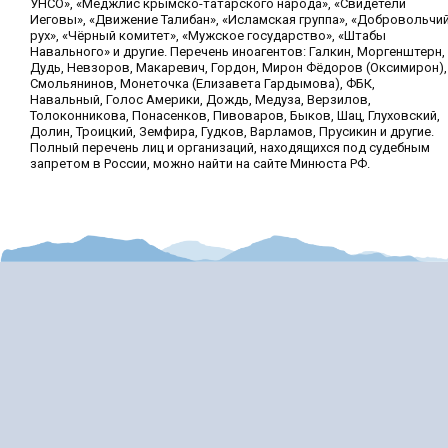
УНСО», «Меджлис крымско-татарского народа», «Свидетели
Иеговы», «Движение Талибан», «Исламская группа», «Добровольчи
рух», «Чёрный комитет», «Мужское государство», «Штабы
Навального» и другие. Перечень иноагентов: Галкин, Моргенштерн,
Дудь, Невзоров, Макаревич, Гордон, Мирон Фёдоров (Оксимирон),
Смольянинов, Монеточка (Елизавета Гардымова), ФБК,
Навальный, Голос Америки, Дождь, Медуза, Верзилов,
Толоконникова, Понасенков, Пивоваров, Быков, Шац, Глуховский,
Долин, Троицкий, Земфира, Гудков, Варламов, Прусикин и другие.
Полный перечень лиц и организаций, находящихся под судебным
запретом в России, можно найти на сайте Минюста РФ.