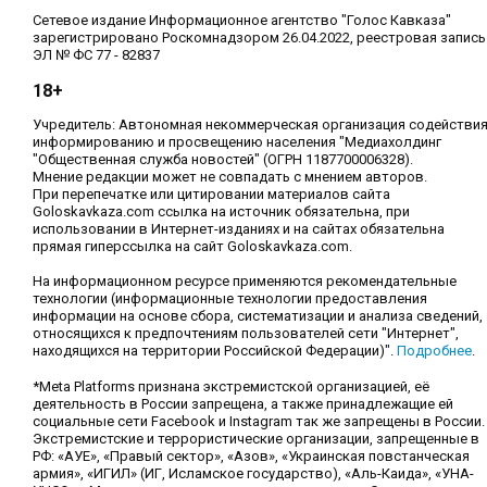
Сетевое издание Информационное агентство "Голос Кавказа"
зарегистрировано Роскомнадзором 26.04.2022, реестровая запись
ЭЛ № ФС 77 - 82837
18+
Учредитель: Автономная некоммерческая организация содействи
информированию и просвещению населения "Медиахолдинг
"Общественная служба новостей" (ОГРН 1187700006328).
Мнение редакции может не совпадать с мнением авторов.
При перепечатке или цитировании материалов сайта
Goloskavkaza.com ссылка на источник обязательна, при
использовании в Интернет-изданиях и на сайтах обязательна
прямая гиперссылка на сайт Goloskavkaza.com.
На информационном ресурсе применяются рекомендательные
технологии (информационные технологии предоставления
информации на основе сбора, систематизации и анализа сведений,
относящихся к предпочтениям пользователей сети "Интернет",
находящихся на территории Российской Федерации)".
Подробнее
.
*Meta Platforms признана экстремистской организацией, её
деятельность в России запрещена, а также принадлежащие ей
социальные сети Facebook и Instagram так же запрещены в России.
Экстремистские и террористические организации, запрещенные в
РФ: «АУЕ», «Правый сектор», «Азов», «Украинская повстанческая
армия», «ИГИЛ» (ИГ, Исламское государство), «Аль-Каида», «УНА-