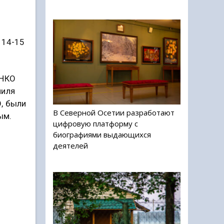
 14-15
 НКО
миля
, были
В Северной Осетии разработают
ым.
цифровую платформу с
биографиями выдающихся
деятелей