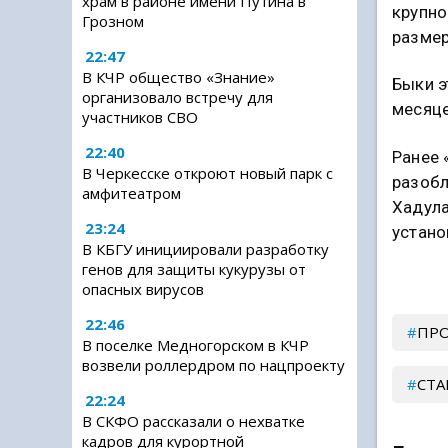
храм в районе имени Путина в
крупно
Грозном
размер
22:47
В КЧР общество «Знание»
Быки э
организовало встречу для
месяце
участников СВО
22:40
Ранее 
В Черкесске откроют новый парк с
разобл
амфитеатром
Хадула
23:24
устан
В КБГУ инициировали разработку
генов для защиты кукурузы от
опасных вирусов
22:46
ПР
В поселке Медногорском в КЧР
возвели роллердром по нацпроекту
СТ
22:24
В СКФО рассказали о нехватке
кадров для курортной