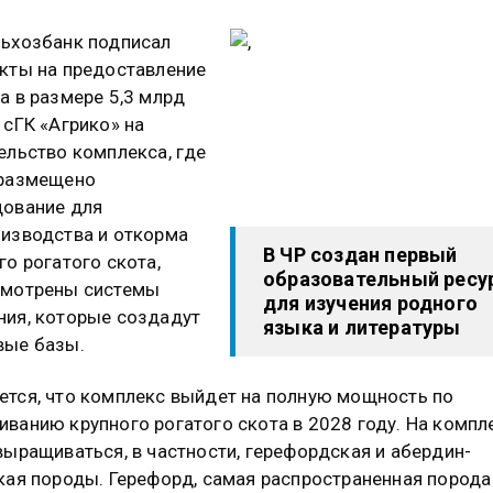
ьхозбанк подписал
кты на предоставление
а в размере 5,3 млрд
 сГК «Агрико» на
ельство комплекса, где
 размещено
ование для
изводства и откорма
В ЧР создан первый
го рогатого скота,
образовательный ресу
смотрены системы
для изучения родного
ия, которые создадут
языка и литературы
вые базы.
тся, что комплекс выйдет на полную мощность по
ванию крупного рогатого скота в 2028 году. На компл
выращиваться, в частности, герефордская и абердин-
кая породы. Герефорд, самая распространенная порода