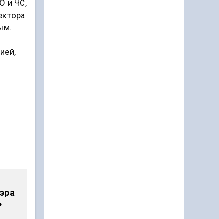
О и ЧС,
ектора
ым.
ией,
эра
ь