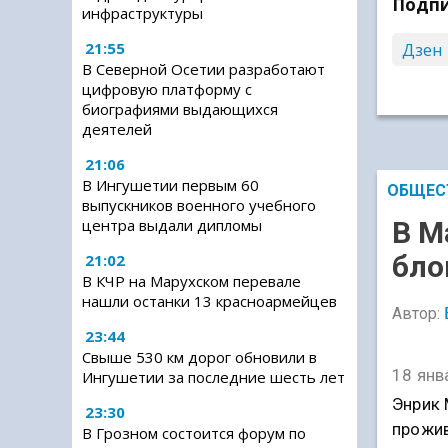
Подпи
инфраструктуры
21:55
Дзен
В Северной Осетии разработают
цифровую платформу с
биографиями выдающихся
деятелей
21:06
В Ингушетии первым 60
ОБЩЕС
выпускников военного учебного
В М
центра выдали дипломы
бло
21:02
В КЧР на Марухском перевале
нашли останки 13 красноармейцев
Автор:
23:44
Свыше 530 км дорог обновили в
18 янв
Ингушетии за последние шесть лет
Энрик 
23:30
прожив
В Грозном состоится форум по