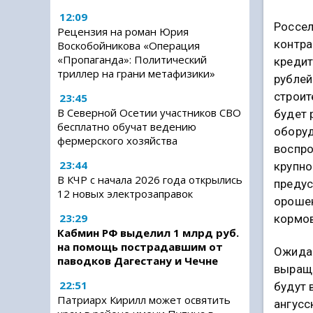
12:09
Россел
Рецензия на роман Юрия
контра
Воскобойникова «Операция
«Пропаганда»: Политический
кредит
триллер на грани метафизики»
рублей
строит
23:45
В Северной Осетии участников СВО
будет
бесплатно обучат ведению
оборуд
фермерского хозяйства
воспро
23:44
крупно
В КЧР с начала 2026 года открылись
преду
12 новых электрозаправок
орошен
23:29
кормо
Кабмин РФ выделил 1 млрд руб.
на помощь пострадавшим от
Ожидае
паводков Дагестану и Чечне
выращи
22:51
будут 
Патриарх Кирилл может освятить
ангусс