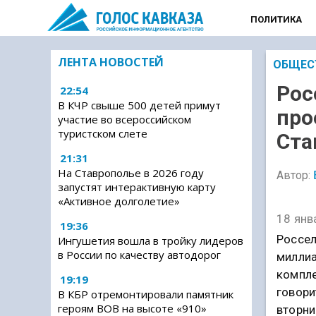
ПОЛИТИКА
ЛЕНТА НОВОСТЕЙ
ОБЩЕС
Рос
22:54
В КЧР свыше 500 детей примут
про
участие во всероссийском
туристском слете
Ста
21:31
На Ставрополье в 2026 году
Автор:
запустят интерактивную карту
«Активное долголетие»
18 янв
19:36
Россел
Ингушетия вошла в тройку лидеров
в России по качеству автодорог
миллиа
компле
19:19
говори
В КБР отремонтировали памятник
героям ВОВ на высоте «910»
вторни