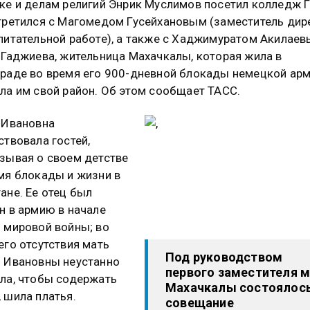
ке и делам религий Энрик Муслимов посетил колледж Г
третился с Магомедом Гусейхановым (заместитель дир
питательной работе), а также с Хаджимуратом Акилаев
 Гаджиева, жительница Махачкалы, которая жила в
раде во время его 900-дневной блокады немецкой арм
ла им свой район. Об этом сообщает ТАСС.
 Ивановна
ствовала гостей,
зывая о своем детстве
мя блокады и жизни в
ане. Ее отец был
н в армию в начале
 мировой войны; во
его отсутствия мать
Под руководством
 Ивановны неустанно
первого заместителя м
ла, чтобы содержать
Махачкалы состоялос
 шила платья.
совещание