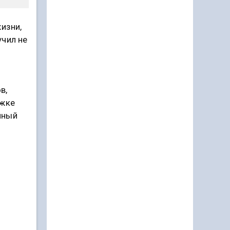
изни,
учил не
в,
ржке
нный