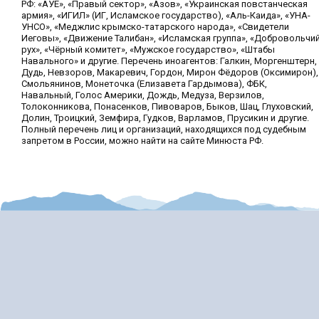
РФ: «АУЕ», «Правый сектор», «Азов», «Украинская повстанческая
армия», «ИГИЛ» (ИГ, Исламское государство), «Аль-Каида», «УНА-
УНСО», «Меджлис крымско-татарского народа», «Свидетели
Иеговы», «Движение Талибан», «Исламская группа», «Добровольчи
рух», «Чёрный комитет», «Мужское государство», «Штабы
Навального» и другие. Перечень иноагентов: Галкин, Моргенштерн,
Дудь, Невзоров, Макаревич, Гордон, Мирон Фёдоров (Оксимирон),
Смольянинов, Монеточка (Елизавета Гардымова), ФБК,
Навальный, Голос Америки, Дождь, Медуза, Верзилов,
Толоконникова, Понасенков, Пивоваров, Быков, Шац, Глуховский,
Долин, Троицкий, Земфира, Гудков, Варламов, Прусикин и другие.
Полный перечень лиц и организаций, находящихся под судебным
запретом в России, можно найти на сайте Минюста РФ.