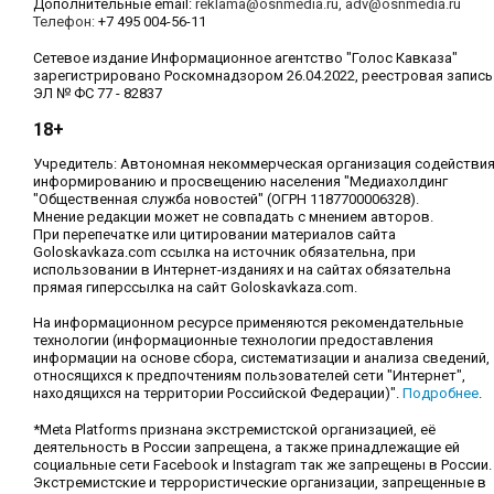
Дополнительные email:
reklama@osnmedia.ru
,
adv@osnmedia.ru
Телефон:
+7 495 004-56-11
Сетевое издание Информационное агентство "Голос Кавказа"
зарегистрировано Роскомнадзором 26.04.2022, реестровая запись
ЭЛ № ФС 77 - 82837
18+
Учредитель: Автономная некоммерческая организация содействи
информированию и просвещению населения "Медиахолдинг
"Общественная служба новостей" (ОГРН 1187700006328).
Мнение редакции может не совпадать с мнением авторов.
При перепечатке или цитировании материалов сайта
Goloskavkaza.com ссылка на источник обязательна, при
использовании в Интернет-изданиях и на сайтах обязательна
прямая гиперссылка на сайт Goloskavkaza.com.
На информационном ресурсе применяются рекомендательные
технологии (информационные технологии предоставления
информации на основе сбора, систематизации и анализа сведений,
относящихся к предпочтениям пользователей сети "Интернет",
находящихся на территории Российской Федерации)".
Подробнее
.
*Meta Platforms признана экстремистской организацией, её
деятельность в России запрещена, а также принадлежащие ей
социальные сети Facebook и Instagram так же запрещены в России.
Экстремистские и террористические организации, запрещенные в