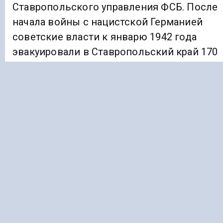
Ставропольского управления ФСБ. После
начала войны с нацистской Германией
советские власти к январю 1942 года
эвакуировали в Ставропольский край 170
000 человек, а затем отправили туда
беженцев из осажденного Ленинграда.
Во время оккупации в регионе царил
террор. С августа 1942 года по январь 1943
года более 28 000 гражданских лиц и
заключенных были убиты в результате
массовых расстрелов или отравлены, а
затем заживо погребены. В октябре 2020
года суд Санкт-Петербурга постановил, чт
900-дневная блокада Ленинграда во врем