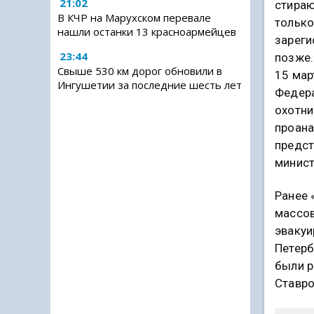
21:02
стираю
В КЧР на Марухском перевале
только
нашли останки 13 красноармейцев
зареги
23:44
позже.
Свыше 530 км дорог обновили в
15 мар
Ингушетии за последние шесть лет
Федера
охотни
проана
предст
минист
Ранее 
массов
эвакуи
Петерб
были р
Ставро