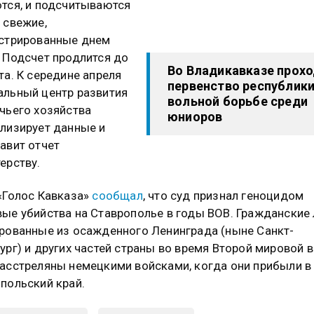
тся, и подсчитываются
 свежие,
стрированные днем
 Подсчет продлится до
Во Владикавказе прох
та. К середине апреля
первенство республики
льный центр развития
вольной борьбе среди
чьего хозяйства
юниоров
лизирует данные и
авит отчет
ерству.
«Голос Кавказа»
сообщал
, что суд признал геноцидом
ые убийства на Ставрополье в годы ВОВ. Гражданские 
рованные из осажденного Ленинграда (ныне Санкт-
ург) и других частей страны во время Второй мировой 
асстреляны немецкими войсками, когда они прибыли в
польский край.