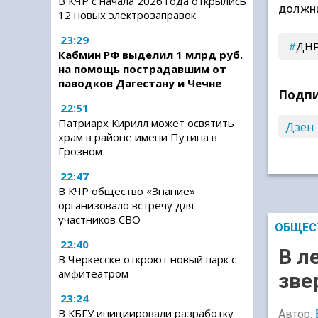
В КЧР с начала 2026 года открылись
должни
12 новых электрозаправок
23:29
ДН
Кабмин РФ выделил 1 млрд руб.
на помощь пострадавшим от
паводков Дагестану и Чечне
Подпи
22:51
Патриарх Кирилл может освятить
Дзен
храм в районе имени Путина в
Грозном
22:47
В КЧР общество «Знание»
организовало встречу для
участников СВО
ОБЩЕС
22:40
В л
В Черкесске откроют новый парк с
амфитеатром
зве
23:24
В КБГУ инициировали разработку
Автор: