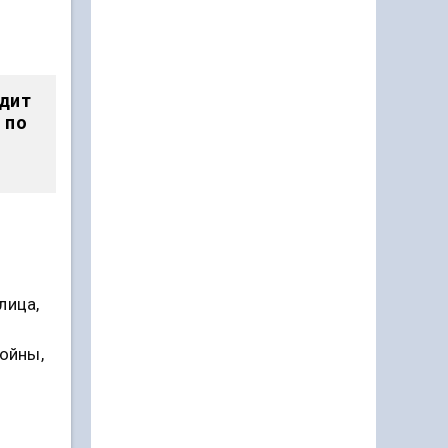
одит
 по
лица,
войны,