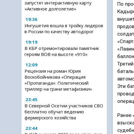
запустят интерактивную карту
По про
«Активное долголетие»
Кадыр
внушит
19:36
Ингушетия вошла в тройку лидеров
продо
в России по качеству автодорог
солдат
«Спарт
19:19
В КБР отремонтировали памятник
«Лавин
героям ВОВ на высоте «910»
баллон
Третий
12:09
Рецензия на роман Юрия
баталь
Воскобойникова «Операция
автомо
«Пропаганда»: Политический
Эти ба
триллер на грани метафизики»
провод
23:45
операц
В Северной Осетии участников СВО
бесплатно обучат ведению
Ранее 
фермерского хозяйства
взыска
23:44
судебн