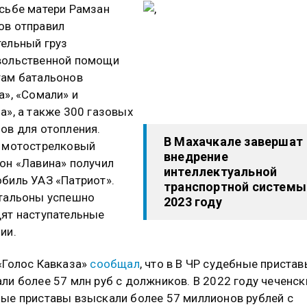
сьбе матери Рамзан
ов отправил
ельный груз
вольственной помощи
ам батальонов
а», «Сомали» и
а», а также 300 газовых
ов для отопления.
В Махачкале завершат
 мотострелковый
внедрение
он «Лавина» получил
интеллектуальной
биль УАЗ «Патриот».
транспортной системы
тальоны успешно
2023 году
ят наступательные
ии.
«Голос Кавказа»
сообщал
, что в В ЧР судебные приста
ли более 57 млн руб с должников. В 2022 году чеченск
ые приставы взыскали более 57 миллионов рублей с