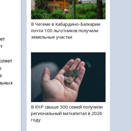
В Чегеме в Кабардино-Балкарии
почти 100 льготников получили
земельные участки
ет
ет
оляет
о
в
альных
В КЧР свыше 500 семей получили
региональный маткапитал в 2026
году