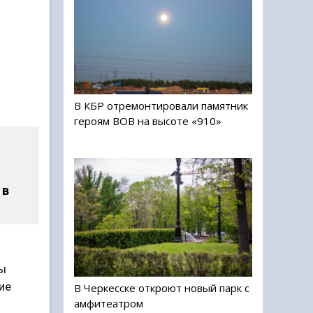
В КБР отремонтировали памятник
героям ВОВ на высоте «910»
 в
вы
ие
В Черкесске откроют новый парк с
амфитеатром