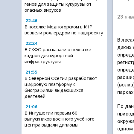
генов для защиты кукурузы от
опасных вирусов
23 янв
22:46
В поселке Медногорском в КЧР
возвели роллердром по нацпроекту
В леса
22:24
диких 
В СКФО рассказали о нехватке
опреде
кадров для курортной
инфраструктуры
регист
опреде
21:55
расшир
В Северной Осетии разработают
цифровую платформу с
(волка
биографиями выдающихся
парках
деятелей
По да
21:06
В Ингушетии первым 60
природ
выпускников военного учебного
окруж
центра выдали дипломы
одном 