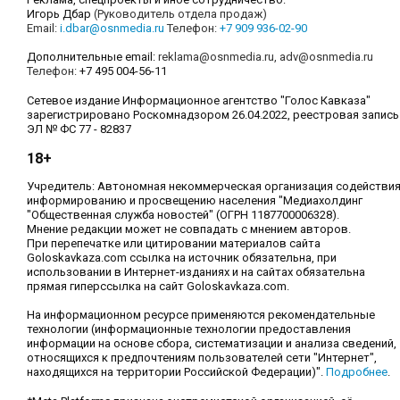
Игорь Дбар
(Руководитель отдела продаж)
Email:
i.dbar@osnmedia.ru
Телефон:
+7 909 936-02-90
Дополнительные email:
reklama@osnmedia.ru
,
adv@osnmedia.ru
Телефон:
+7 495 004-56-11
Сетевое издание Информационное агентство "Голос Кавказа"
зарегистрировано Роскомнадзором 26.04.2022, реестровая запись
ЭЛ № ФС 77 - 82837
18+
Учредитель: Автономная некоммерческая организация содействи
информированию и просвещению населения "Медиахолдинг
"Общественная служба новостей" (ОГРН 1187700006328).
Мнение редакции может не совпадать с мнением авторов.
При перепечатке или цитировании материалов сайта
Goloskavkaza.com ссылка на источник обязательна, при
использовании в Интернет-изданиях и на сайтах обязательна
прямая гиперссылка на сайт Goloskavkaza.com.
На информационном ресурсе применяются рекомендательные
технологии (информационные технологии предоставления
информации на основе сбора, систематизации и анализа сведений,
относящихся к предпочтениям пользователей сети "Интернет",
находящихся на территории Российской Федерации)".
Подробнее
.