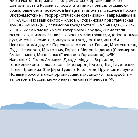
*Meta Platforms признана экстремистской организацией, её
деятельность в России запрещена, а также принадлежащие ей
социальные сети Facebook и Instagram так же запрещены в России.
Экстремистские и террористические организации, запрещенные в
РФ: «АУЕ», «Правый сектор», «Азов», «Украинская повстанческая
армия», «ИГИЛ» (ИГ, Исламское государство), «Аль-Каида», «УНА-
УНСО», «Меджлис крымско-татарского народа», «Свидетели
Иеговы», «Движение Талибан», «Исламская группа», «Добровольчи
рух», «Чёрный комитет», «Мужское государство», «Штабы
Навального» и другие. Перечень иноагентов: Галкин, Моргенштерн,
Дудь, Невзоров, Макаревич, Гордон, Мирон Фёдоров (Оксимирон),
Смольянинов, Монеточка (Елизавета Гардымова), ФБК,
Навальный, Голос Америки, Дождь, Медуза, Верзилов,
Толоконникова, Понасенков, Пивоваров, Быков, Шац, Глуховский,
Долин, Троицкий, Земфира, Гудков, Варламов, Прусикин и другие.
Полный перечень лиц и организаций, находящихся под судебным
запретом в России, можно найти на сайте Минюста РФ.