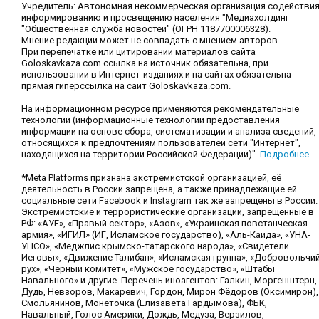
Учредитель: Автономная некоммерческая организация содействи
информированию и просвещению населения "Медиахолдинг
"Общественная служба новостей" (ОГРН 1187700006328).
Мнение редакции может не совпадать с мнением авторов.
При перепечатке или цитировании материалов сайта
Goloskavkaza.com ссылка на источник обязательна, при
использовании в Интернет-изданиях и на сайтах обязательна
прямая гиперссылка на сайт Goloskavkaza.com.
На информационном ресурсе применяются рекомендательные
технологии (информационные технологии предоставления
информации на основе сбора, систематизации и анализа сведений,
относящихся к предпочтениям пользователей сети "Интернет",
находящихся на территории Российской Федерации)".
Подробнее
.
*Meta Platforms признана экстремистской организацией, её
деятельность в России запрещена, а также принадлежащие ей
социальные сети Facebook и Instagram так же запрещены в России.
Экстремистские и террористические организации, запрещенные в
РФ: «АУЕ», «Правый сектор», «Азов», «Украинская повстанческая
армия», «ИГИЛ» (ИГ, Исламское государство), «Аль-Каида», «УНА-
УНСО», «Меджлис крымско-татарского народа», «Свидетели
Иеговы», «Движение Талибан», «Исламская группа», «Добровольчи
рух», «Чёрный комитет», «Мужское государство», «Штабы
Навального» и другие. Перечень иноагентов: Галкин, Моргенштерн,
Дудь, Невзоров, Макаревич, Гордон, Мирон Фёдоров (Оксимирон),
Смольянинов, Монеточка (Елизавета Гардымова), ФБК,
Навальный, Голос Америки, Дождь, Медуза, Верзилов,