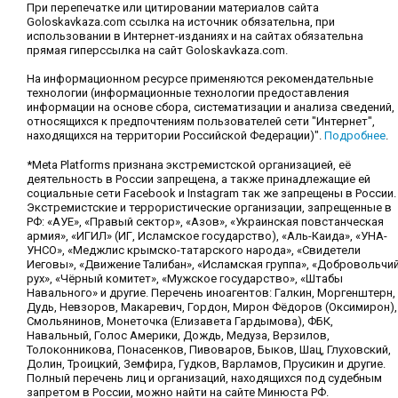
При перепечатке или цитировании материалов сайта
Goloskavkaza.com ссылка на источник обязательна, при
использовании в Интернет-изданиях и на сайтах обязательна
прямая гиперссылка на сайт Goloskavkaza.com.
На информационном ресурсе применяются рекомендательные
технологии (информационные технологии предоставления
информации на основе сбора, систематизации и анализа сведений,
относящихся к предпочтениям пользователей сети "Интернет",
находящихся на территории Российской Федерации)".
Подробнее
.
*Meta Platforms признана экстремистской организацией, её
деятельность в России запрещена, а также принадлежащие ей
социальные сети Facebook и Instagram так же запрещены в России.
Экстремистские и террористические организации, запрещенные в
РФ: «АУЕ», «Правый сектор», «Азов», «Украинская повстанческая
армия», «ИГИЛ» (ИГ, Исламское государство), «Аль-Каида», «УНА-
УНСО», «Меджлис крымско-татарского народа», «Свидетели
Иеговы», «Движение Талибан», «Исламская группа», «Добровольчи
рух», «Чёрный комитет», «Мужское государство», «Штабы
Навального» и другие. Перечень иноагентов: Галкин, Моргенштерн,
Дудь, Невзоров, Макаревич, Гордон, Мирон Фёдоров (Оксимирон),
Смольянинов, Монеточка (Елизавета Гардымова), ФБК,
Навальный, Голос Америки, Дождь, Медуза, Верзилов,
Толоконникова, Понасенков, Пивоваров, Быков, Шац, Глуховский,
Долин, Троицкий, Земфира, Гудков, Варламов, Прусикин и другие.
Полный перечень лиц и организаций, находящихся под судебным
запретом в России, можно найти на сайте Минюста РФ.