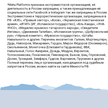
*Meta Platforms признана экстремистской организацией, её
деятельность в России запрещена, а также принадлежащие ей
социальные сети Facebook и Instagram так же запрещены в России.
Экстремистские и террористические организации, запрещенные в
РФ: «АУЕ», «Правый сектор», «Азов», «Украинская повстанческая
армия», «ИГИЛ» (ИГ, Исламское государство), «Аль-Каида», «УНА-
УНСО», «Меджлис крымско-татарского народа», «Свидетели
Иеговы», «Движение Талибан», «Исламская группа», «Добровольчи
рух», «Чёрный комитет», «Мужское государство», «Штабы
Навального» и другие. Перечень иноагентов: Галкин, Моргенштерн,
Дудь, Невзоров, Макаревич, Гордон, Мирон Фёдоров (Оксимирон),
Смольянинов, Монеточка (Елизавета Гардымова), ФБК,
Навальный, Голос Америки, Дождь, Медуза, Верзилов,
Толоконникова, Понасенков, Пивоваров, Быков, Шац, Глуховский,
Долин, Троицкий, Земфира, Гудков, Варламов, Прусикин и другие.
Полный перечень лиц и организаций, находящихся под судебным
запретом в России, можно найти на сайте Минюста РФ.