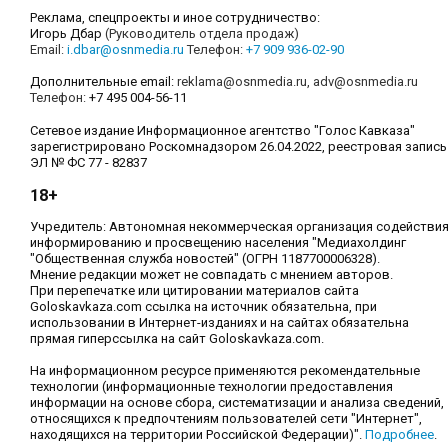
Реклама, спецпроекты и иное сотрудничество:
Игорь Дбар
(Руководитель отдела продаж)
Email:
i.dbar@osnmedia.ru
Телефон:
+7 909 936-02-90
Дополнительные email:
reklama@osnmedia.ru
,
adv@osnmedia.ru
Телефон:
+7 495 004-56-11
Сетевое издание Информационное агентство "Голос Кавказа"
зарегистрировано Роскомнадзором 26.04.2022, реестровая запись
ЭЛ № ФС 77 - 82837
18+
Учредитель: Автономная некоммерческая организация содействи
информированию и просвещению населения "Медиахолдинг
"Общественная служба новостей" (ОГРН 1187700006328).
Мнение редакции может не совпадать с мнением авторов.
При перепечатке или цитировании материалов сайта
Goloskavkaza.com ссылка на источник обязательна, при
использовании в Интернет-изданиях и на сайтах обязательна
прямая гиперссылка на сайт Goloskavkaza.com.
На информационном ресурсе применяются рекомендательные
технологии (информационные технологии предоставления
информации на основе сбора, систематизации и анализа сведений,
относящихся к предпочтениям пользователей сети "Интернет",
находящихся на территории Российской Федерации)".
Подробнее
.