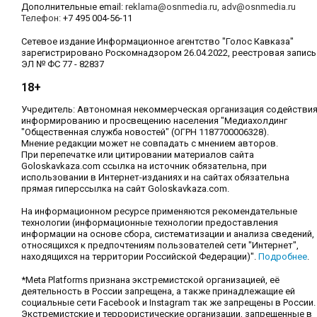
Дополнительные email:
reklama@osnmedia.ru
,
adv@osnmedia.ru
Телефон:
+7 495 004-56-11
Сетевое издание Информационное агентство "Голос Кавказа"
зарегистрировано Роскомнадзором 26.04.2022, реестровая запись
ЭЛ № ФС 77 - 82837
18+
Учредитель: Автономная некоммерческая организация содействи
информированию и просвещению населения "Медиахолдинг
"Общественная служба новостей" (ОГРН 1187700006328).
Мнение редакции может не совпадать с мнением авторов.
При перепечатке или цитировании материалов сайта
Goloskavkaza.com ссылка на источник обязательна, при
использовании в Интернет-изданиях и на сайтах обязательна
прямая гиперссылка на сайт Goloskavkaza.com.
На информационном ресурсе применяются рекомендательные
технологии (информационные технологии предоставления
информации на основе сбора, систематизации и анализа сведений,
относящихся к предпочтениям пользователей сети "Интернет",
находящихся на территории Российской Федерации)".
Подробнее
.
*Meta Platforms признана экстремистской организацией, её
деятельность в России запрещена, а также принадлежащие ей
социальные сети Facebook и Instagram так же запрещены в России.
Экстремистские и террористические организации, запрещенные в