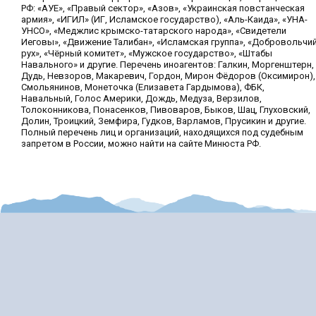
РФ: «АУЕ», «Правый сектор», «Азов», «Украинская повстанческая
армия», «ИГИЛ» (ИГ, Исламское государство), «Аль-Каида», «УНА-
УНСО», «Меджлис крымско-татарского народа», «Свидетели
Иеговы», «Движение Талибан», «Исламская группа», «Добровольчи
рух», «Чёрный комитет», «Мужское государство», «Штабы
Навального» и другие. Перечень иноагентов: Галкин, Моргенштерн,
Дудь, Невзоров, Макаревич, Гордон, Мирон Фёдоров (Оксимирон),
Смольянинов, Монеточка (Елизавета Гардымова), ФБК,
Навальный, Голос Америки, Дождь, Медуза, Верзилов,
Толоконникова, Понасенков, Пивоваров, Быков, Шац, Глуховский,
Долин, Троицкий, Земфира, Гудков, Варламов, Прусикин и другие.
Полный перечень лиц и организаций, находящихся под судебным
запретом в России, можно найти на сайте Минюста РФ.