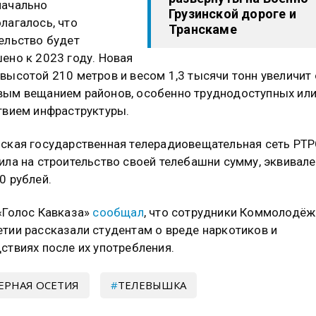
начально
Грузинской дороге и
лагалось, что
Транскаме
ельство будет
ено к 2023 году. Новая
высотой 210 метров и весом 1,3 тысячи тонн увеличит 
ым вещанием районов, особенно труднодоступных или
твием инфраструктуры.
ская государственная телерадиовещательная сеть РТ
ила на строительство своей телебашни сумму, эквивал
0 рублей.
«Голос Кавказа»
сообщал
, что cотрудники Коммолодёж
тии рассказали студентам о вреде наркотиков и
ствиях после их употребления.
ЕРНАЯ ОСЕТИЯ
ТЕЛЕВЫШКА