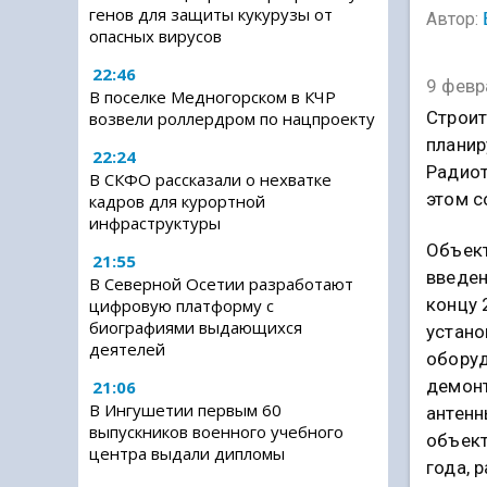
генов для защиты кукурузы от
Автор:
опасных вирусов
22:46
9 февр
В поселке Медногорском в КЧР
Строит
возвели роллердром по нацпроекту
планир
22:24
Радиот
В СКФО рассказали о нехватке
этом с
кадров для курортной
инфраструктуры
Объект
21:55
введен
В Северной Осетии разработают
концу 
цифровую платформу с
биографиями выдающихся
устано
деятелей
оборуд
демон
21:06
В Ингушетии первым 60
антенн
выпускников военного учебного
объект
центра выдали дипломы
года, 