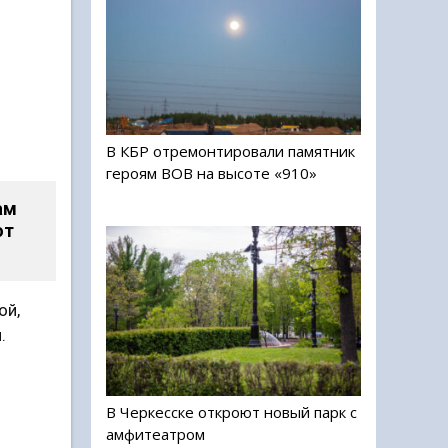
В КБР отремонтировали памятник
героям ВОВ на высоте «910»
ам
ют
ой,
.
В Черкесске откроют новый парк с
амфитеатром