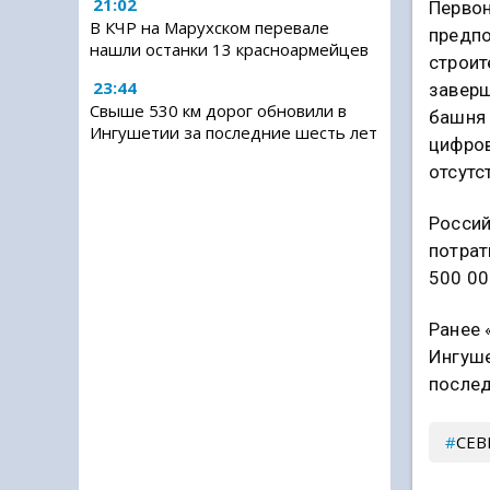
21:02
Перво
В КЧР на Марухском перевале
предпо
нашли останки 13 красноармейцев
строит
23:44
заверш
Свыше 530 км дорог обновили в
башня 
Ингушетии за последние шесть лет
цифров
отсутс
Россий
потрат
500 00
Ранее 
Ингуше
послед
СЕВ