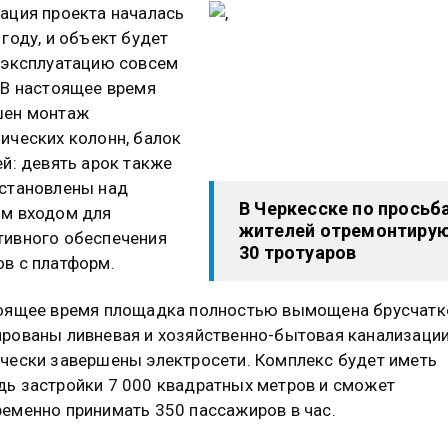
ация проекта началась
 году, и объект будет
 эксплуатацию совсем
 В настоящее время
шен монтаж
ических колонн, балок
ей: девять арок также
становлены над
В Черкесске по просьб
м входом для
жителей отремонтиру
ивного обеспечения
30 тротуаров
в с платформ.
оящее время площадка полностью вымощена брусчатк
рованы ливневая и хозяйственно-бытовая канализации
чески завершены электросети. Комплекс будет иметь
ь застройки 7 000 квадратных метров и сможет
еменно принимать 350 пассажиров в час.