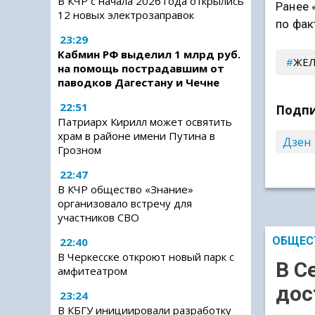
В КЧР с начала 2026 года открылись
Ранее 
12 новых электрозаправок
по фак
23:29
Кабмин РФ выделил 1 млрд руб.
ЖЕ
на помощь пострадавшим от
паводков Дагестану и Чечне
22:51
Подпи
Патриарх Кирилл может освятить
храм в районе имени Путина в
Дзен
Грозном
22:47
В КЧР общество «Знание»
организовало встречу для
участников СВО
ОБЩЕС
22:40
В Черкесске откроют новый парк с
В С
амфитеатром
дос
23:24
В КБГУ инициировали разработку