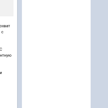
охват
 с
РС
ентную
и