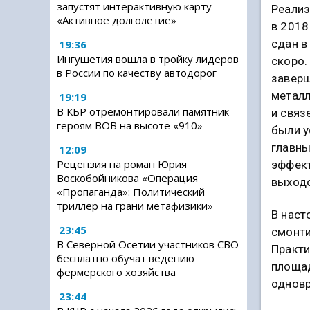
запустят интерактивную карту
Реализ
«Активное долголетие»
в 2018
сдан в
19:36
Ингушетия вошла в тройку лидеров
скоро.
в России по качеству автодорог
завер
металл
19:19
В КБР отремонтировали памятник
и связ
героям ВОВ на высоте «910»
были у
главны
12:09
Рецензия на роман Юрия
эффект
Воскобойникова «Операция
выходо
«Пропаганда»: Политический
триллер на грани метафизики»
В наст
23:45
смонти
В Северной Осетии участников СВО
Практи
бесплатно обучат ведению
площад
фермерского хозяйства
одновр
23:44