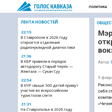
ПОЛИТИКА
ЛЕНТА НОВОСТЕЙ
ОБЩЕС
Мэр
22:15
В Ставрополе в 2026 году
отк
откроется отделение
радионуклидной диагностики
вок
21:36
В КБР привели в порядок
Автор:
автодорогу Старый Черек —
Жемтала — Сукан Суу
9 февр
22:54
Реконс
В КЧР свыше 500 детей примут
участие во всероссийском
себя с
туристском слете
компан
«Чечня
21:31
На Ставрополье в 2026 году