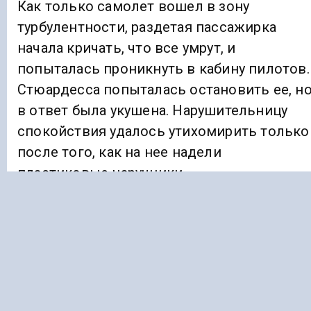
Как только самолет вошел в зону
турбулентности, раздетая пассажирка
начала кричать, что все умрут, и
попыталась проникнуть в кабину пилотов.
Стюардесса попыталась остановить ее, н
в ответ была укушена. Нарушительницу
спокойствия удалось утихомирить только
после того, как на нее надели
пластиковые наручники.
Ранее «Голос Кавказа»
сообщал
, что
администрация Махачкалы подготовила
список незаконно возведенных
многоквартирных домов. Управление
архитектуры и градостроительства