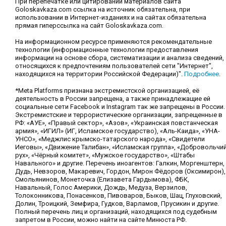
При перепечатке или цитировании материалов сайта
Goloskavkaza.com ссылка на источник обязательна, при
использовании в Интернет-изданиях и на сайтах обязательна
прямая гиперссылка на сайт Goloskavkaza.com.
На информационном ресурсе применяются рекомендательные
технологии (информационные технологии предоставления
информации на основе сбора, систематизации и анализа сведений,
относящихся к предпочтениям пользователей сети "Интернет",
находящихся на территории Российской Федерации)".
Подробнее
.
*Meta Platforms признана экстремистской организацией, её
деятельность в России запрещена, а также принадлежащие ей
социальные сети Facebook и Instagram так же запрещены в России.
Экстремистские и террористические организации, запрещенные в
РФ: «АУЕ», «Правый сектор», «Азов», «Украинская повстанческая
армия», «ИГИЛ» (ИГ, Исламское государство), «Аль-Каида», «УНА-
УНСО», «Меджлис крымско-татарского народа», «Свидетели
Иеговы», «Движение Талибан», «Исламская группа», «Добровольчи
рух», «Чёрный комитет», «Мужское государство», «Штабы
Навального» и другие. Перечень иноагентов: Галкин, Моргенштерн,
Дудь, Невзоров, Макаревич, Гордон, Мирон Фёдоров (Оксимирон),
Смольянинов, Монеточка (Елизавета Гардымова), ФБК,
Навальный, Голос Америки, Дождь, Медуза, Верзилов,
Толоконникова, Понасенков, Пивоваров, Быков, Шац, Глуховский,
Долин, Троицкий, Земфира, Гудков, Варламов, Прусикин и другие.
Полный перечень лиц и организаций, находящихся под судебным
запретом в России, можно найти на сайте Минюста РФ.