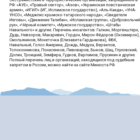
РФ: «АУЕ», «Правый сектор», «Азов», «Украинская повстанческая
армия», «ИГИЛ» (ИГ, Исламское государство), «Аль-Каида», «УНА-
УНСО», «Меджлис крымско-татарского народа», «Свидетели
Иеговы», «Движение Талибан», «Исламская группа», «Добровольчи
рух», «Чёрный комитет», «Мужское государство», «Штабы
Навального» и другие. Перечень иноагентов: Галкин, Моргенштерн,
Дудь, Невзоров, Макаревич, Гордон, Мирон Фёдоров (Оксимирон),
Смольянинов, Монеточка (Елизавета Гардымова), ФБК,
Навальный, Голос Америки, Дождь, Медуза, Верзилов,
Толоконникова, Понасенков, Пивоваров, Быков, Шац, Глуховский,
Долин, Троицкий, Земфира, Гудков, Варламов, Прусикин и другие.
Полный перечень лиц и организаций, находящихся под судебным
запретом в России, можно найти на сайте Минюста РФ.