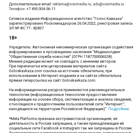
Дополнительные email:
reklama@osnmedia.ru
,
adv@osnmedia.ru
Телефон:
+7 495 004-56-11
Сетевое издание Информационное агентство "Голос Кавказа"
зарегистрировано Роскомнадзором 26.04.2022, реестровая запись
ЭЛ № ФС 77 - 82837
18+
Учредитель: Автономная некоммерческая организация содействи
информированию и просвещению населения "Медиахолдинг
"Общественная служба новостей" (ОГРН 1187700006328).
Мнение редакции может не совпадать с мнением авторов.
При перепечатке или цитировании материалов сайта
Goloskavkaza.com ссылка на источник обязательна, при
использовании в Интернет-изданиях и на сайтах обязательна
прямая гиперссылка на сайт Goloskavkaza.com.
На информационном ресурсе применяются рекомендательные
технологии (информационные технологии предоставления
информации на основе сбора, систематизации и анализа сведений,
относящихся к предпочтениям пользователей сети "Интернет",
находящихся на территории Российской Федерации)".
Подробнее
.
*Meta Platforms признана экстремистской организацией, её
деятельность в России запрещена, а также принадлежащие ей
социальные сети Facebook и Instagram так же запрещены в России.
Экстремистские и террористические организации, запрещенные в