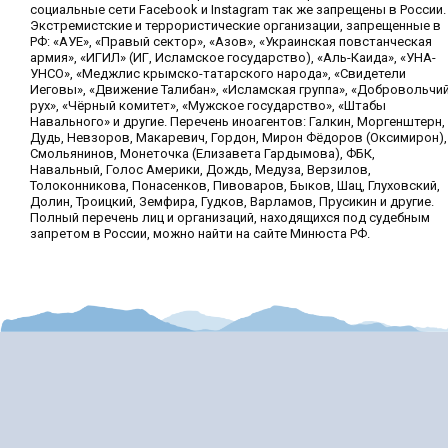
социальные сети Facebook и Instagram так же запрещены в России.
Экстремистские и террористические организации, запрещенные в
РФ: «АУЕ», «Правый сектор», «Азов», «Украинская повстанческая
армия», «ИГИЛ» (ИГ, Исламское государство), «Аль-Каида», «УНА-
УНСО», «Меджлис крымско-татарского народа», «Свидетели
Иеговы», «Движение Талибан», «Исламская группа», «Добровольчи
рух», «Чёрный комитет», «Мужское государство», «Штабы
Навального» и другие. Перечень иноагентов: Галкин, Моргенштерн,
Дудь, Невзоров, Макаревич, Гордон, Мирон Фёдоров (Оксимирон),
Смольянинов, Монеточка (Елизавета Гардымова), ФБК,
Навальный, Голос Америки, Дождь, Медуза, Верзилов,
Толоконникова, Понасенков, Пивоваров, Быков, Шац, Глуховский,
Долин, Троицкий, Земфира, Гудков, Варламов, Прусикин и другие.
Полный перечень лиц и организаций, находящихся под судебным
запретом в России, можно найти на сайте Минюста РФ.