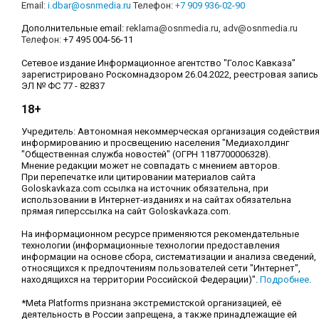
Email:
i.dbar@osnmedia.ru
Телефон:
+7 909 936-02-90
Дополнительные email:
reklama@osnmedia.ru
,
adv@osnmedia.ru
Телефон:
+7 495 004-56-11
Сетевое издание Информационное агентство "Голос Кавказа"
зарегистрировано Роскомнадзором 26.04.2022, реестровая запись
ЭЛ № ФС 77 - 82837
18+
Учредитель: Автономная некоммерческая организация содействи
информированию и просвещению населения "Медиахолдинг
"Общественная служба новостей" (ОГРН 1187700006328).
Мнение редакции может не совпадать с мнением авторов.
При перепечатке или цитировании материалов сайта
Goloskavkaza.com ссылка на источник обязательна, при
использовании в Интернет-изданиях и на сайтах обязательна
прямая гиперссылка на сайт Goloskavkaza.com.
На информационном ресурсе применяются рекомендательные
технологии (информационные технологии предоставления
информации на основе сбора, систематизации и анализа сведений,
относящихся к предпочтениям пользователей сети "Интернет",
находящихся на территории Российской Федерации)".
Подробнее
.
*Meta Platforms признана экстремистской организацией, её
деятельность в России запрещена, а также принадлежащие ей