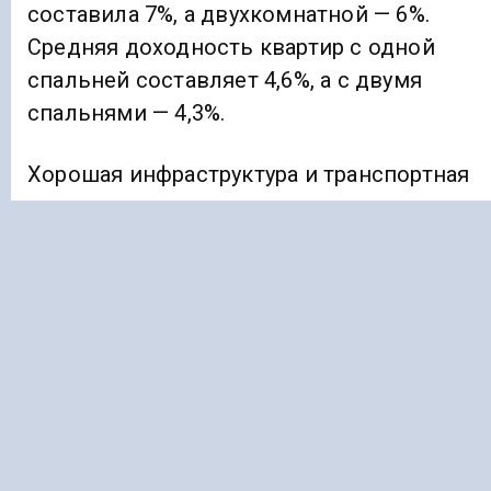
составила 7%, а двухкомнатной — 6%.
Средняя доходность квартир с одной
спальней составляет 4,6%, а с двумя
спальнями — 4,3%.
Хорошая инфраструктура и транспортная
доступность являются ключевыми
показателями удачно расположенной
квартиры, однако жертвовать
пространством или комфортом ради таки
удобств не всегда необходимо. Простой
ремонт арендованной недвижимости
может повысить ее доходность для
инвестора.