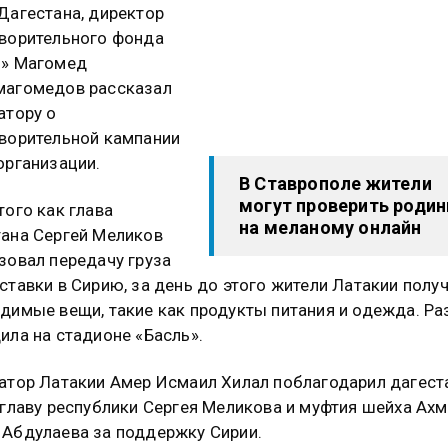
Дагестана, директор
ворительного фонда
н» Магомед
магомедов рассказал
атору о
ворительной кампании
организации.
В Ставрополе жители
могут проверить родин
того как глава
на меланому онлайн
ана Сергей Меликов
зовал передачу груза
ставки в Сирию, за день до этого жители Латакии полу
димые вещи, такие как продукты питания и одежда. Ра
ила на стадионе «Басль».
атор Латакии Амер Исмаил Хилал поблагодарил дагест
 главу республики Сергея Меликова и муфтия шейха Ах
Абдулаева за поддержку Сирии.