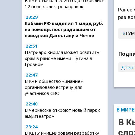
В КЧР с начала 2026 года открылись
12 новых электрозаправок
Ранее 
23:29
раз во
Кабмин РФ выделил 1 млрд руб.
на помощь пострадавшим от
ГУ
паводков Дагестану и Чечне
22:51
Патриарх Кирилл может освятить
Подпи
храм в районе имени Путина в
Грозном
Дзен
22:47
В КЧР общество «Знание»
организовало встречу для
участников СВО
22:40
В Черкесске откроют новый парк с
В МИРЕ
амфитеатром
В К
23:24
сло
В КБГУ инициировали разработку