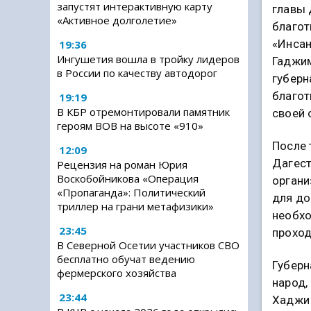
запустят интерактивную карту
главы 
«Активное долголетие»
благот
«Инса
19:36
Ингушетия вошла в тройку лидеров
Гаджи
в России по качеству автодорог
губерн
благот
19:19
В КБР отремонтировали памятник
своей 
героям ВОВ на высоте «910»
После 
12:09
Дагест
Рецензия на роман Юрия
Воскобойникова «Операция
органи
«Пропаганда»: Политический
для до
триллер на грани метафизики»
необхо
23:45
проход
В Северной Осетии участников СВО
бесплатно обучат ведению
Губерн
фермерского хозяйства
народ,
23:44
Хаджи 