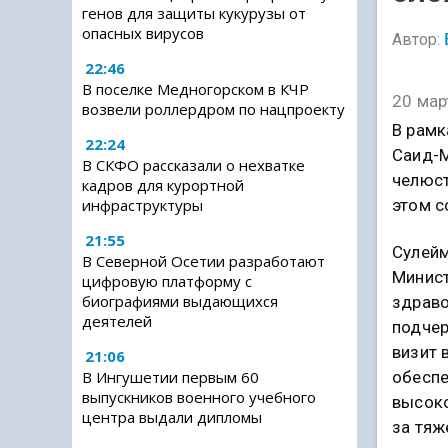
генов для защиты кукурузы от
опасных вирусов
Автор:
22:46
В поселке Медногорском в КЧР
20 мар
возвели роллердром по нацпроекту
В рамк
22:24
Саид-М
В СКФО рассказали о нехватке
челюст
кадров для курортной
этом с
инфраструктуры
21:55
Сулейм
В Северной Осетии разработают
Минис
цифровую платформу с
биографиями выдающихся
здраво
деятелей
подчер
визит 
21:06
обесп
В Ингушетии первым 60
выпускников военного учебного
высоко
центра выдали дипломы
за тяж