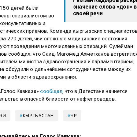
значение слова «дон» в
150 детей были
своей речи
ены специалистом во
консультативных и
стических приемов. Команда кыргызских специалисто
ла 270 детей, чьи сложные медицинские состояния
уют проведения многочисленных операций. Сулейман
ов сообщил, что Саид-Магомед Ахметханов встретился
ителем министра здравоохранения и парламентарием,
е обсудили о дальнейшем сотрудничестве между их
ми в области здравоохранения.
«Голос Кавказа»
сообщал
, что в Дагестане начнется
ельство в опасной близости от нефтепроводов.
ЧИ
КЫРГЫЗСТАН
ЧР
сывайтесь на Голос Кавказа: