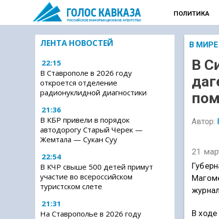
ПОЛИТИКА
ЛЕНТА НОВОСТЕЙ
В МИРЕ
В С
22:15
В Ставрополе в 2026 году
даг
откроется отделение
радионуклидной диагностики
по
21:36
В КБР привели в порядок
Автор:
автодорогу Старый Черек —
Жемтала — Сукан Суу
21 мар
22:54
Губерн
В КЧР свыше 500 детей примут
участие во всероссийском
Магом
туристском слете
журна
21:31
В ходе
На Ставрополье в 2026 году