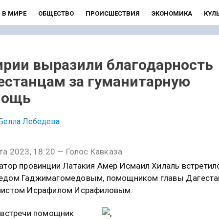
В МИРЕ
ОБЩЕСТВО
ПРОИСШЕСТВИЯ
ЭКОНОМИКА
КУЛ
ирии выразили благодарность
естанцам за гуманитарную
мощь
Белла Лебедева
та 2023, 18:20 — Голос Кавказа
атор провинции Латакия Амер Исмаил Хилаль встретил
едом Гаджимагомедовым, помощником главы Дагеста
листом Исрафилом Исрафиловым.
 встречи помощник