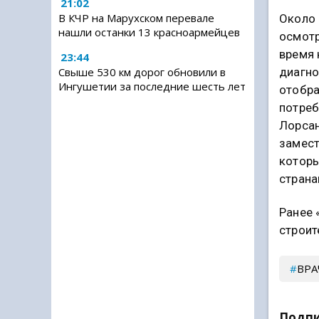
21:02
В КЧР на Марухском перевале
Около 
нашли останки 13 красноармейцев
осмотр
время 
23:44
Свыше 530 км дорог обновили в
диагно
Ингушетии за последние шесть лет
отобра
потреб
Лорсан
замест
которы
страна
Ранее 
строит
ВРА
Подпи