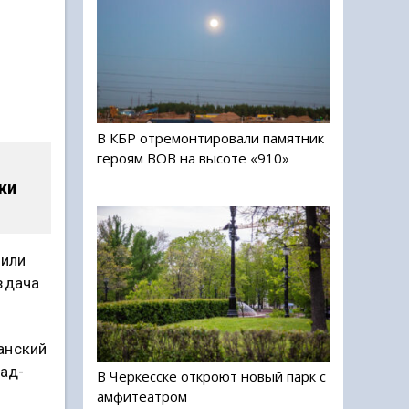
В КБР отремонтировали памятник
героям ВОВ на высоте «910»
ки
чили
здача
анский
мад-
В Черкесске откроют новый парк с
амфитеатром