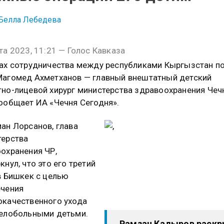
Белла Лебедева
та 2023, 11:21 — Голос Кавказа
ах сотрудничества между республиками Кыргызстан п
агомед Ахметханов — главный внештатный детский
но-лицевой хирург министерства здравоохранения Чеч
ообщает ИА «Чечня Сегодня».
ан Лорсанов, глава
терства
охранения ЧР,
кнул, что это его третий
в Бишкек с целью
ечения
качественного ухода
елобольными детьми.
Рамзан Кадыров раск