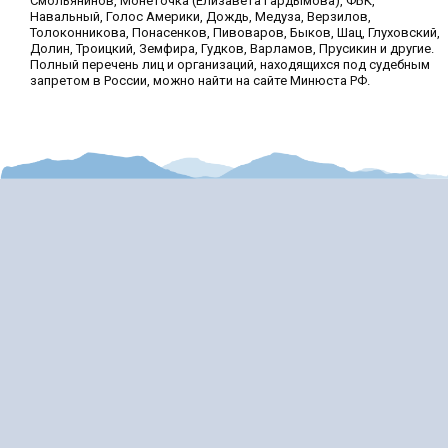
Смольянинов, Монеточка (Елизавета Гардымова), ФБК,
Навальный, Голос Америки, Дождь, Медуза, Верзилов,
Толоконникова, Понасенков, Пивоваров, Быков, Шац, Глуховский,
Долин, Троицкий, Земфира, Гудков, Варламов, Прусикин и другие.
Полный перечень лиц и организаций, находящихся под судебным
запретом в России, можно найти на сайте Минюста РФ.