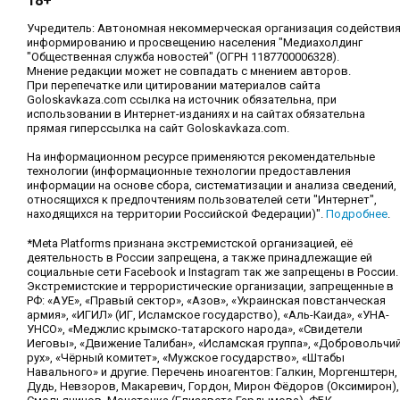
18+
Учредитель: Автономная некоммерческая организация содействи
информированию и просвещению населения "Медиахолдинг
"Общественная служба новостей" (ОГРН 1187700006328).
Мнение редакции может не совпадать с мнением авторов.
При перепечатке или цитировании материалов сайта
Goloskavkaza.com ссылка на источник обязательна, при
использовании в Интернет-изданиях и на сайтах обязательна
прямая гиперссылка на сайт Goloskavkaza.com.
На информационном ресурсе применяются рекомендательные
технологии (информационные технологии предоставления
информации на основе сбора, систематизации и анализа сведений,
относящихся к предпочтениям пользователей сети "Интернет",
находящихся на территории Российской Федерации)".
Подробнее
.
*Meta Platforms признана экстремистской организацией, её
деятельность в России запрещена, а также принадлежащие ей
социальные сети Facebook и Instagram так же запрещены в России.
Экстремистские и террористические организации, запрещенные в
РФ: «АУЕ», «Правый сектор», «Азов», «Украинская повстанческая
армия», «ИГИЛ» (ИГ, Исламское государство), «Аль-Каида», «УНА-
УНСО», «Меджлис крымско-татарского народа», «Свидетели
Иеговы», «Движение Талибан», «Исламская группа», «Добровольчи
рух», «Чёрный комитет», «Мужское государство», «Штабы
Навального» и другие. Перечень иноагентов: Галкин, Моргенштерн,
Дудь, Невзоров, Макаревич, Гордон, Мирон Фёдоров (Оксимирон),