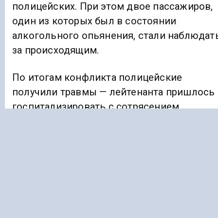
полицейских. При этом двое пассажиров,
один из которых был в состоянии
алкогольного опьянения, стали наблюдат
за происходящим.
По итогам конфликта полицейские
получили травмы — лейтенанта пришлось
госпитализировать с сотрясением
головного мозга, закрытой черепно-
мозговой травмой и множественными
ушибами.
У капитана диагностировали сотрясение и
закрытую черепно-мозговую травму, ему
назначили амбулаторное лечение.