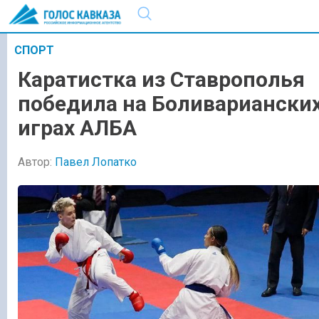
СПОРТ
Каратистка из Ставрополья
победила на Боливариански
играх АЛБА
Автор:
Павел Лопатко