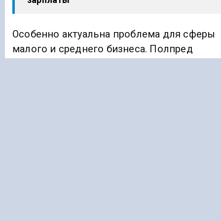
Особенно актуальна проблема для сферы
малого и среднего бизнеса. Полпред
считает, что нужно создавать такие
условия, которые были бы стимулом
к легальной деятельности.
В частности, этому могли бы
способствовать развитие системы
финансово-кредитной поддержки,
предоставление льготных кредитов.
Также Чайка обратил внимание
на снижение налоговой нагрузки
и создание индустриальных